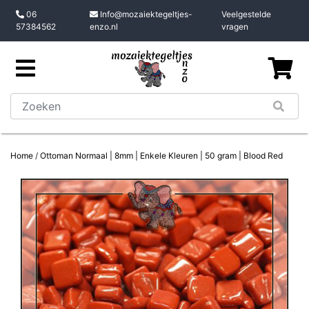
06
Info@mozaiektegeltjes-
Veelgestelde
57384562
enzo.nl
vragen
Home
/
Ottoman Normaal | 8mm | Enkele Kleuren | 50 gram | Blood Red