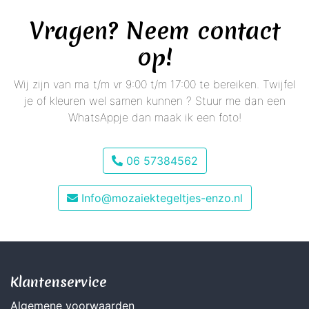
Vragen? Neem contact
op!
Wij zijn van ma t/m vr 9:00 t/m 17:00 te bereiken. Twijfel
je of kleuren wel samen kunnen ? Stuur me dan een
WhatsAppje dan maak ik een foto!
06 57384562
Info@mozaiektegeltjes-enzo.nl
Klantenservice
Algemene voorwaarden