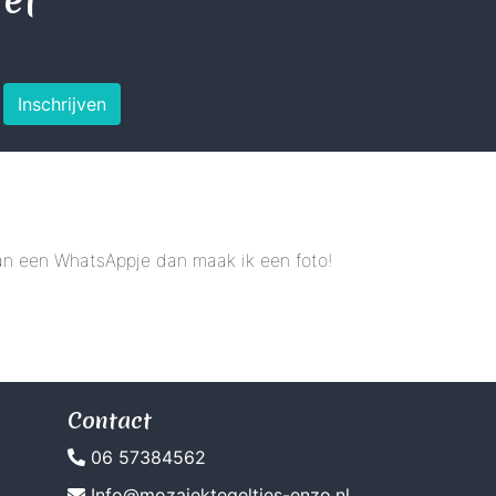
Inschrijven
 dan een WhatsAppje dan maak ik een foto!
Contact
06 57384562
Info@mozaiektegeltjes-enzo.nl