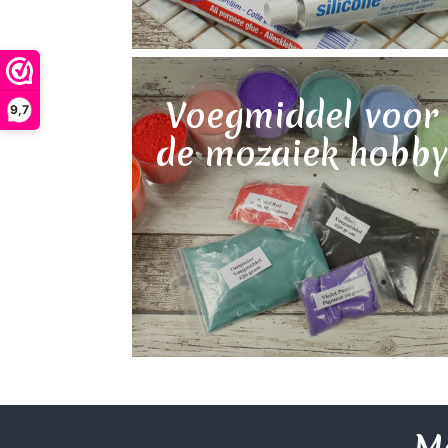
Voegmiddel voor
9,7
de mozaiek hobby
Me