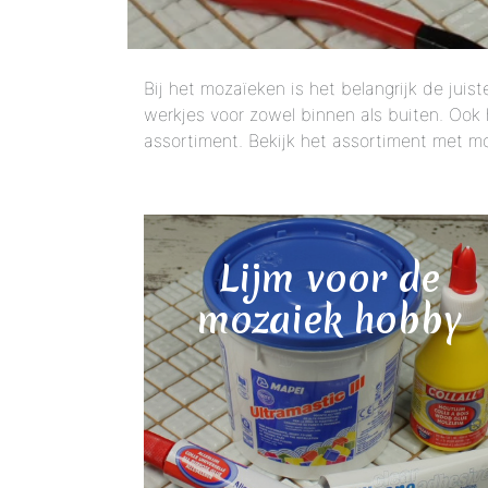
Geglazuurde Kerami
Binnen wandtegels
Bij het mozaïeken is het belangrijk de juiste
Buiten tegels Cesi 
werkjes voor zowel binnen als buiten. Oo
assortiment. Bekijk het assortiment met 
Lijm voor de
mozaiek hobby