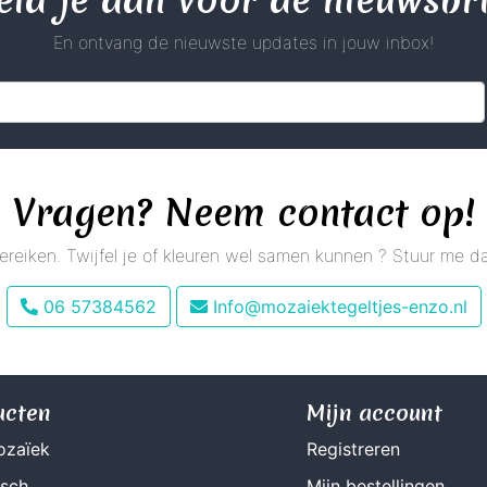
En ontvang de nieuwste updates in jouw inbox!
Vragen? Neem contact op!
 bereiken. Twijfel je of kleuren wel samen kunnen ? Stuur me
06 57384562
Info@mozaiektegeltjes-enzo.nl
ucten
Mijn account
ozaïek
Registreren
isch
Mijn bestellingen