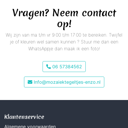
Vragen? Neem contact
op!
Wij zijn van ma t/m vr 9:00 t/m 17:00 te bereiken. Twijfel
je of kleuren wel samen kunnen ? Stuur me dan een
WhatsAppje dan maak ik een foto!
06 57384562
Info@mozaiektegeltjes-enzo.nl
Klantenservice
Algemene voorwaarden