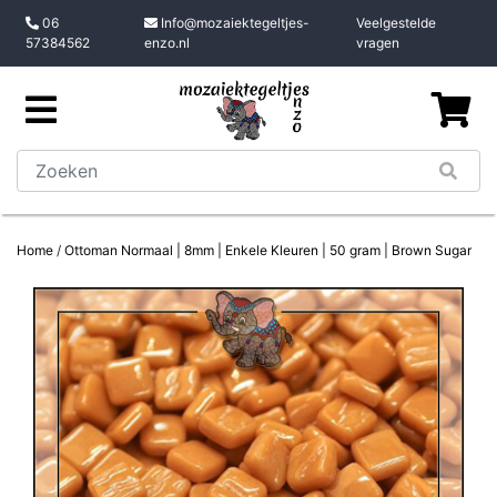
06
Info@mozaiektegeltjes-
Veelgestelde
57384562
enzo.nl
vragen
Home
/
Ottoman Normaal | 8mm | Enkele Kleuren | 50 gram | Brown Sugar