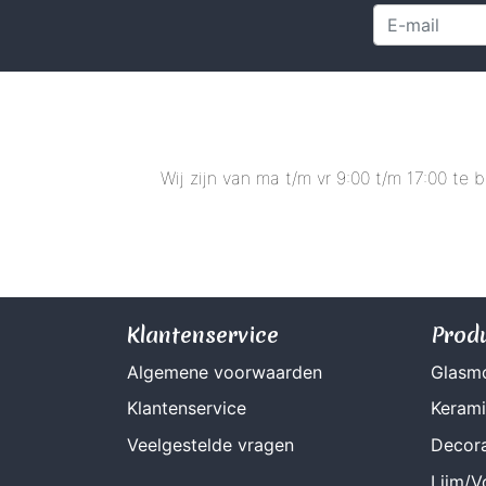
Wij zijn van ma t/m vr 9:00 t/m 17:00 te
Klantenservice
Prod
Algemene voorwaarden
Glasm
Klantenservice
Keram
Veelgestelde vragen
Decora
Lijm/