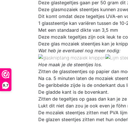
Deze glastegeltjes gaan per 50 gram dit
Deze glasmozaiek steentjes kunnen zowel
Dit komt omdat deze tegeltjes UVA-en vo
1 glassteentje kan variëren tussen de 10
Met een standaard dikte van 3,5 mm
D
eze mozaik tegeltjes zijn ook leuk te 
Deze glas mozaiek steentjes kan je knipp
Wat heb je eventueel nog meer nodig:
Hoe maak je de steentjes los.
Zitten de glassteentjes op papier dan mo
Na ca. 5 minuten laten de mozaiek steentj
De geribbelde zijde is de onderkant dus l
9,7
De gladde kant is de bovenkant.
Zitten de tegeltjes op gaas dan kan je ze
Lukt dit niet dan zou je ook even je föhn
De mozaïek steentjes zitten met PVA lijm
De glazen steentjes zitten met hun onder