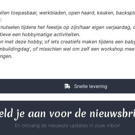
iten toepasbaar, werkbladen, open haard, keuken, backspla
.
utselen tijdens het feestje op zijn/haar eigen verjaardag, 
ieve een hobbymatige activiteiten.
n met deze hobby, of iets creatiefs maken tijdens een babys
mbuildingdag', of misschien wel om zelf een workshop mee 
ingen.
Snelle levering
ld je aan voor de nieuwsbr
En ontvang de nieuwste updates in jouw inbox!