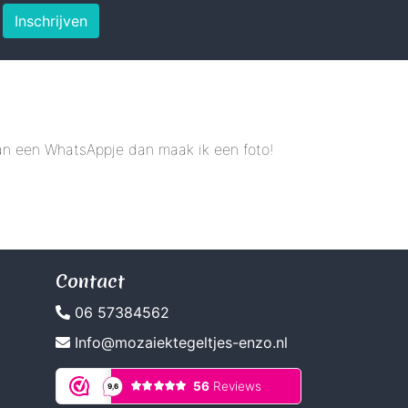
Inschrijven
 dan een WhatsAppje dan maak ik een foto!
Contact
06 57384562
Info@mozaiektegeltjes-enzo.nl