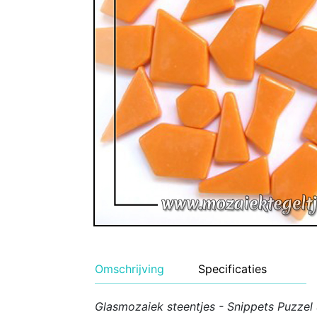
Geglazuurde Kerami
Binnen wandtegels
Buiten tegels Cesi 
Omschrijving
Specificaties
Glasmozaiek steentjes - Snippets Puzzel 