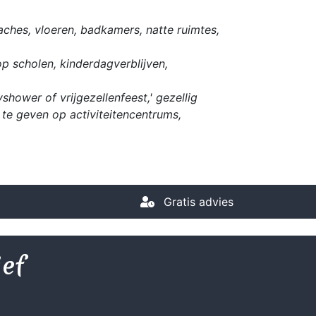
ches, vloeren, badkamers, natte ruimtes,
op scholen, kinderdagverblijven,
hower of vrijgezellenfeest,' gezellig
te geven op activiteitencentrums,
Gratis advies
ief