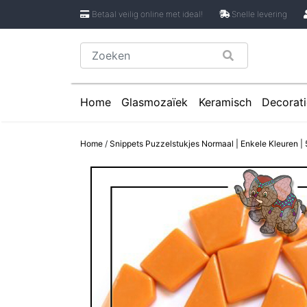
Betaal veilig online met ideal!
Snelle levering
Home
Glasmozaïek
Keramisch
Decorati
Glasmozaïek steentjes 1 cm
Keramische Rondje
Caboch
Home
/
Snippets Puzzelstukjes Normaal | Enkele Kleuren |
Glasmozaïek steentjes 2 cm
Keramische Puzzels
Spiege
Glasmozaïek steentjes Pixel 8 mm
Keramische Cirkels
Glasmozaïek steentjes Rond
Keramische Druppe
Glasmozaïek steentjes Glasnugget
Keramische Bloemb
Glasmozaïek steentjes Speciale V
Keramische Bloembl
Glasmozaïek steentjes Onregelmat
Keramische Bloembl
Keramische Driehoe
Keramische Rechtho