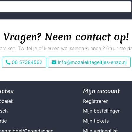
Vragen? Neem contact op!
 bereiken. Twijfel je of kleuren wel samen kunnen ? Stuur me
06 57384562
Info@mozaiektegeltjes-enzo.nl
ucten
Mijn account
ozaïek
Registreren
isch
Mijn bestellingen
tie
Mijn tickets
Voegmiddel/Gereedschap
Mijn verlanglijst