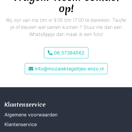
op!
Wij zijn van ma t/m vr 9:00 t/m 17:00 te bereiken. Twijfel
je of kleuren wel samen kunnen ? Stuur me dan een
WhatsAppje dan maak ik een foto!
06 57384562
Info@mozaiektegeltjes-enzo.nl
Klantenservice
Algemene voorwaarden
Klantenservice