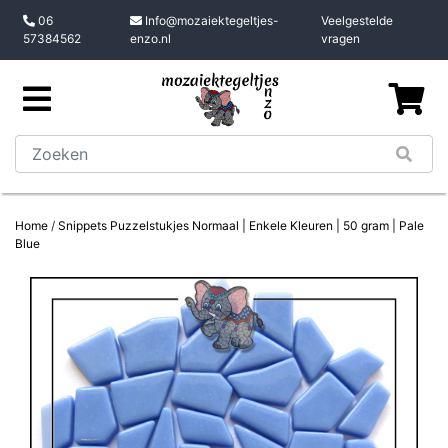
06
Info@mozaiektegeltjes-
Veelgestelde
57384562
enzo.nl
vragen
Home
/
Snippets Puzzelstukjes Normaal | Enkele Kleuren | 50 gram | Pale
Blue