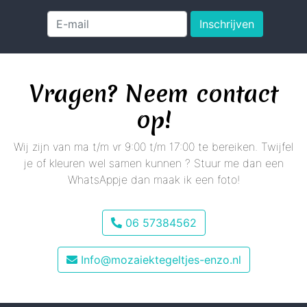
Inschrijven
Vragen? Neem contact
op!
Wij zijn van ma t/m vr 9:00 t/m 17:00 te bereiken. Twijfel
je of kleuren wel samen kunnen ? Stuur me dan een
WhatsAppje dan maak ik een foto!
06 57384562
Info@mozaiektegeltjes-enzo.nl