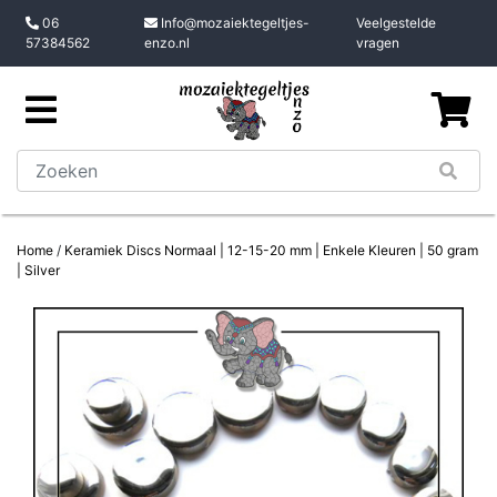
06
Info@mozaiektegeltjes-
Veelgestelde
57384562
enzo.nl
vragen
Home
/
Keramiek Discs Normaal | 12-15-20 mm | Enkele Kleuren | 50 gram
| Silver