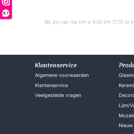
Geglazuurde Kerami
9,7
Binnen wandtegels
Wij zijn van ma t/m vr 9:00 t/m 17:00 te
Buiten tegels Cesi 
Klantenservice
Prod
Algemene voorwaarden
Glasm
Klantenservice
Keram
Veelgestelde vragen
Decora
Lijm/
Mozaï
Nieuw 