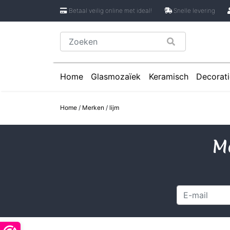
Betaal veilig online met ideal!
Snelle levering
Home
Glasmozaïek
Keramisch
Decorati
Glasmozaïek steentjes 1 cm
Keramische Rondje
Caboch
Home
/
Merken
/
lijm
Glasmozaïek steentjes 2 cm
Keramische Puzzels
Spiege
Glasmozaïek steentjes Pixel 8 mm
Keramische Cirkels
Me
Glasmozaïek steentjes Rond
Keramische Druppe
Glasmozaïek steentjes Glasnugget
Keramische Bloemb
Glasmozaïek steentjes Speciale V
Keramische Bloembl
Glasmozaïek steentjes Onregelmat
Keramische Bloembl
Keramische Driehoe
Keramische Rechtho