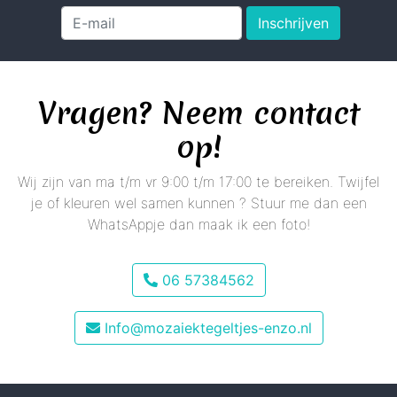
Inschrijven
Vragen? Neem contact
op!
Wij zijn van ma t/m vr 9:00 t/m 17:00 te bereiken. Twijfel
je of kleuren wel samen kunnen ? Stuur me dan een
WhatsAppje dan maak ik een foto!
06 57384562
Info@mozaiektegeltjes-enzo.nl