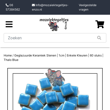
06
Info@mozaiektegeltjes-
Veelgestelde
57384562
enzo.nl
vragen
Home
/
Geglazuurde Keramiek Stenen | 1cm | Enkele Kleuren | 60 stuks |
Thalo Blue