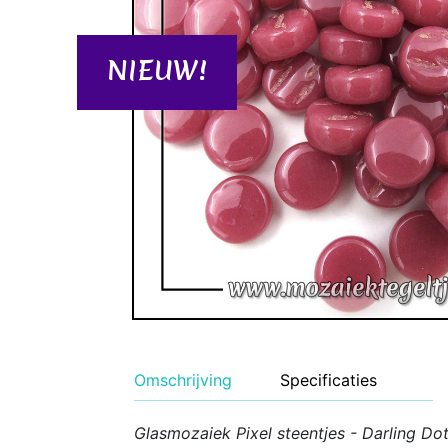
Geglazuurde Kerami
Binnen wandtegels
NIEUW!
Buiten tegels Cesi 
Omschrijving
Specificaties
Glasmozaiek Pixel steentjes - Darling Do