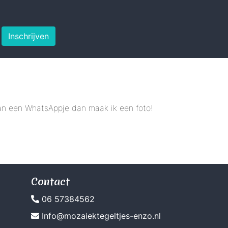
Inschrijven
 dan een WhatsAppje dan maak ik een foto!
Contact
06 57384562
Info@mozaiektegeltjes-enzo.nl