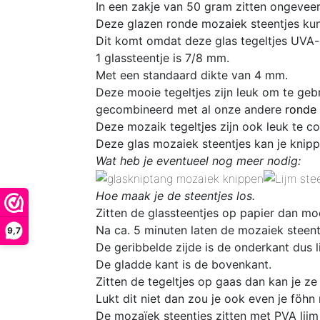
In een zakje van 50 gram zitten
ongeveer
Deze glazen ronde mozaiek steentjes kun
Dit komt omdat deze glas
tegeltjes UVA-
1 glassteentje is 7/8 mm
.
Met een standaard dikte van 4 mm.
Deze mooie tegeltjes zijn leuk om te geb
gecombineerd met al onze andere
ronde 
D
eze mozaik tegeltjes zijn ook leuk te 
Deze glas mozaiek steentjes kan je knipp
Wat heb je eventueel nog meer nodig:
Hoe maak je de steentjes los.
Zitten de glassteentjes op papier dan mo
Na ca. 5 minuten laten de mozaiek steentj
9,7
De geribbelde zijde is de onderkant dus l
De gladde kant is de bovenkant.
Zitten de tegeltjes op gaas dan kan je ze
Lukt dit niet dan zou je ook even je föhn
De mozaïek steentjes zitten met PVA lijm