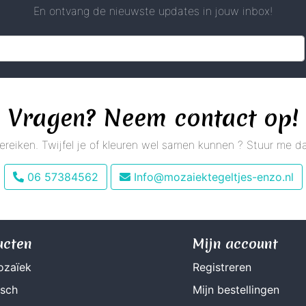
En ontvang de nieuwste updates in jouw inbox!
Vragen? Neem contact op!
 bereiken. Twijfel je of kleuren wel samen kunnen ? Stuur me
06 57384562
Info@mozaiektegeltjes-enzo.nl
ucten
Mijn account
ozaïek
Registreren
isch
Mijn bestellingen