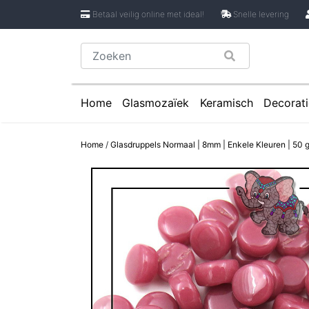
Betaal veilig online met ideal!
Snelle levering
Home
Glasmozaïek
Keramisch
Decorati
Glasmozaïek steentjes 1 cm
Keramische Rondje
Caboch
Home
/
Glasdruppels Normaal | 8mm | Enkele Kleuren | 50 
Glasmozaïek steentjes 2 cm
Keramische Puzzels
Spiege
Glasmozaïek steentjes Pixel 8 mm
Keramische Cirkels
Glasmozaïek steentjes Rond
Keramische Druppe
Glasmozaïek steentjes Glasnugget
Keramische Bloemb
Glasmozaïek steentjes Speciale V
Keramische Bloembl
Glasmozaïek steentjes Onregelmat
Keramische Bloembl
Keramische Driehoe
Keramische Rechtho