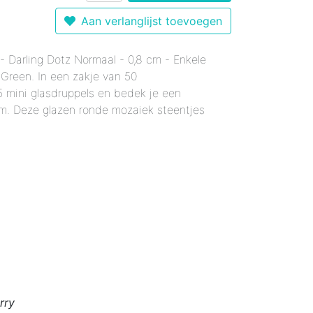
r 12 mm - Gemixte Kleuren
Enkele Kleuren
- Enkele Kleuren
Aan verlanglijst toevoegen
kele Kleuren
 mm - Enkele Kleuren
mixte Kleuren
- Darling Dotz Normaal - 0,8 cm - Enkele
Enkele Kleuren
le Kleuren
rmaal - Enkele Kleuren
 Green. In een zakje van 50
er 18 mm - Gemixte Kleuren
x20 mm - Enkele Kleuren
5 mini glasdruppels en bedek je een
6x20 mm - Enkele Kleuren
cm. Deze glazen ronde mozaiek steentjes
 12x38 mm - Enkele Kleuren
er 12x38 mm - Enkele Kleuren
rry