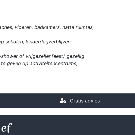
ches, vloeren, badkamers, natte ruimtes,
op scholen, kinderdagverblijven,
hower of vrijgezellenfeest,' gezellig
te geven op activiteitencentrums,
Gratis advies
ief