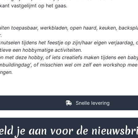
kant vastgelijmt op het gaas.
iten toepasbaar, werkbladen, open haard, keuken, backspla
.
utselen tijdens het feestje op zijn/haar eigen verjaardag, 
ieve een hobbymatige activiteiten.
n met deze hobby, of iets creatiefs maken tijdens een babys
mbuildingdag', of misschien wel om zelf een workshop mee 
ingen.
Snelle levering
ld je aan voor de nieuwsbr