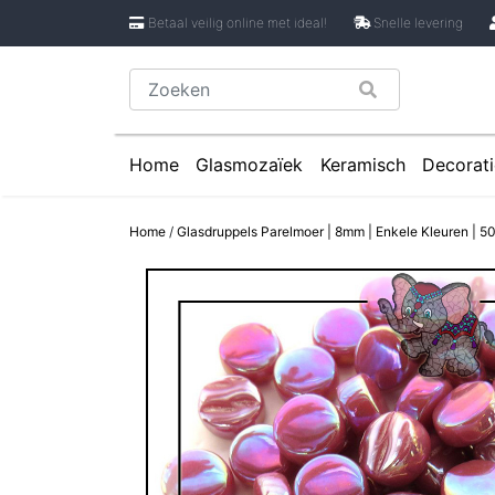
Betaal veilig online met ideal!
Snelle levering
Home
Glasmozaïek
Keramisch
Decorati
Glasmozaïek steentjes 1 cm
Keramische Rondje
Caboch
Home
/
Glasdruppels Parelmoer | 8mm | Enkele Kleuren | 5
Glasmozaïek steentjes 2 cm
Keramische Puzzels
Spiege
Glasmozaïek steentjes Pixel 8 mm
Keramische Cirkels
Glasmozaïek steentjes Rond
Keramische Druppe
Glasmozaïek steentjes Glasnugget
Keramische Bloemb
Glasmozaïek steentjes Speciale V
Keramische Bloembl
Glasmozaïek steentjes Onregelmat
Keramische Bloembl
Keramische Driehoe
Keramische Rechtho