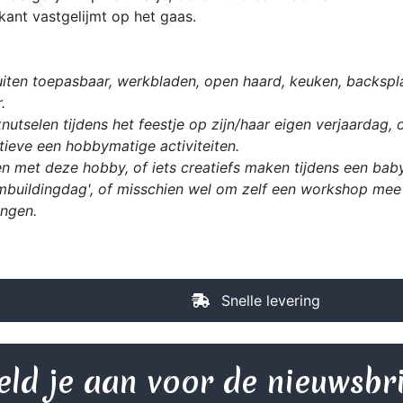
kant vastgelijmt op het gaas.
iten toepasbaar, werkbladen, open haard, keuken, backspla
.
utselen tijdens het feestje op zijn/haar eigen verjaardag, 
ieve een hobbymatige activiteiten.
n met deze hobby, of iets creatiefs maken tijdens een babys
mbuildingdag', of misschien wel om zelf een workshop mee 
ingen.
Snelle levering
ld je aan voor de nieuwsbr