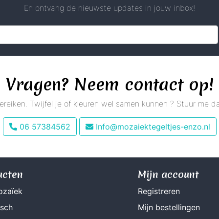
En ontvang de nieuwste updates in jouw inbox!
Vragen? Neem contact op!
 bereiken. Twijfel je of kleuren wel samen kunnen ? Stuur me
06 57384562
Info@mozaiektegeltjes-enzo.nl
ucten
Mijn account
ozaïek
Registreren
isch
Mijn bestellingen