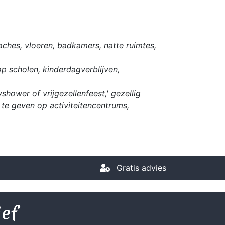
ches, vloeren, badkamers, natte ruimtes,
op scholen, kinderdagverblijven,
hower of vrijgezellenfeest,' gezellig
te geven op activiteitencentrums,
Gratis advies
ief