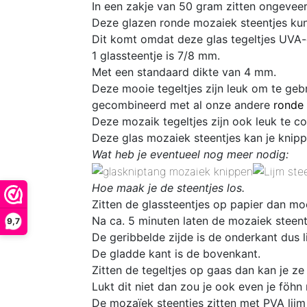
In een zakje van 50 gram zitten
ongeveer
Deze glazen ronde mozaiek steentjes kun
Dit komt omdat deze glas
tegeltjes UVA-
1 glassteentje is 7/8 mm
.
Met een standaard dikte van 4 mm.
D
eze mooie tegeltjes zijn leuk om te geb
gecombineerd met al onze andere
ronde 
D
eze mozaik tegeltjes zijn ook leuk te 
Deze glas mozaiek steentjes kan je knipp
Wat heb je eventueel nog meer nodig:
Hoe maak je de steentjes los.
Zitten de glassteentjes op papier dan mo
Na ca. 5 minuten laten de mozaiek steentj
9,7
De geribbelde zijde is de onderkant dus l
De gladde kant is de bovenkant.
Zitten de tegeltjes op gaas dan kan je ze
Lukt dit niet dan zou je ook even je föhn
De mozaïek steentjes zitten met PVA lijm