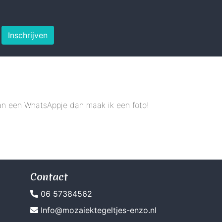
Inschrijven
 dan een WhatsAppje dan maak ik een foto!
Contact
06 57384562
Info@mozaiektegeltjes-enzo.nl