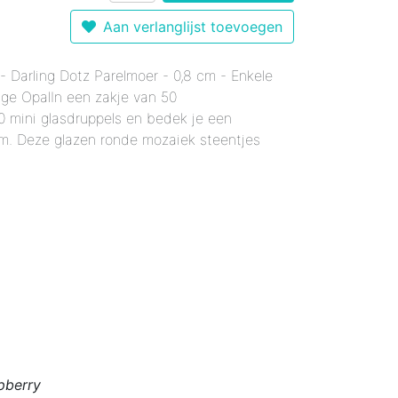
r 12 mm - Gemixte Kleuren
Enkele Kleuren
- Enkele Kleuren
Aan verlanglijst toevoegen
kele Kleuren
 mm - Enkele Kleuren
mixte Kleuren
- Darling Dotz Parelmoer - 0,8 cm - Enkele
Enkele Kleuren
le Kleuren
rmaal - Enkele Kleuren
nge OpalIn een zakje van 50
er 18 mm - Gemixte Kleuren
x20 mm - Enkele Kleuren
0 mini glasdruppels en bedek je een
6x20 mm - Enkele Kleuren
cm. Deze glazen ronde mozaiek steentjes
 12x38 mm - Enkele Kleuren
er 12x38 mm - Enkele Kleuren
pberry