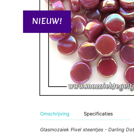
Geglazuurde Kerami
Binnen wandtegels
NIEUW!
Buiten tegels Cesi 
Omschrijving
Specificaties
Glasmozaiek Pixel steentjes - Darling Do