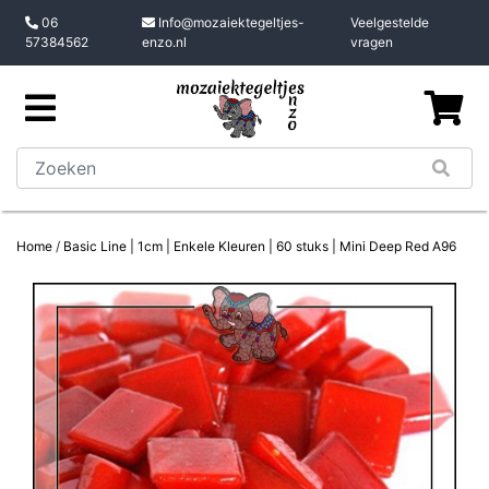
06
Info@mozaiektegeltjes-
Veelgestelde
57384562
enzo.nl
vragen
Home
/
Basic Line | 1cm | Enkele Kleuren | 60 stuks | Mini Deep Red A96