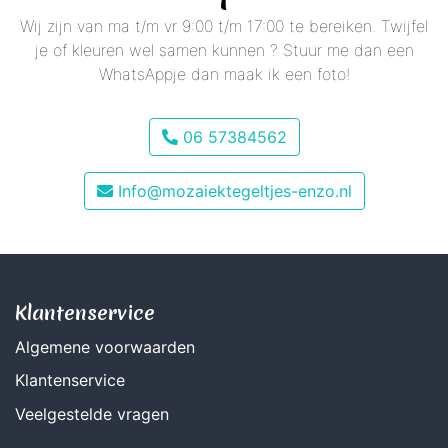
Wij zijn van ma t/m vr 9:00 t/m 17:00 te bereiken. Twijfel
je of kleuren wel samen kunnen ? Stuur me dan een
WhatsAppje dan maak ik een foto!
06 57384562
Info@mozaiektegeltjes-enzo.nl
Klantenservice
Algemene voorwaarden
Klantenservice
Veelgestelde vragen