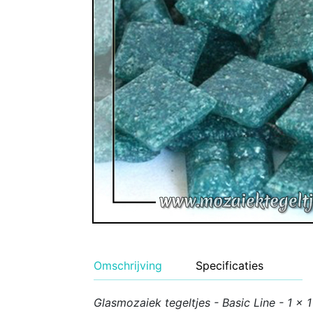
Geglazuurde Kerami
Binnen wandtegels
Buiten tegels Cesi 
Omschrijving
Specificaties
Glasmozaiek tegeltjes - Basic Line - 1 x 