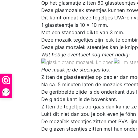
Op het glasmatje zitten 60 glassteentjes
Deze glasmozaiek steentjes kunnen zowel
Dit komt omdat deze tegeltjes UVA-en vo
1 glassteentje is 10 x 10 mm
.
Met een standaard dikte van 3 mm.
Deze mozaik tegeltjes zijn leuk te comb
Deze glas mozaiek steentjes kan je knipp
Wat heb je eventueel nog meer nodig:
Hoe maak je de steentjes los.
Zitten de glassteentjes op papier dan mo
Na ca. 5 minuten laten de mozaiek steentj
De geribbelde zijde is de onderkant dus l
9,7
De gladde kant is de bovenkant.
Zitten de tegeltjes op gaas dan kan je ze
Lukt dit niet dan zou je ook even je föhn
De mozaïek steentjes zitten met PVA lijm
De glazen steentjes zitten met hun onder