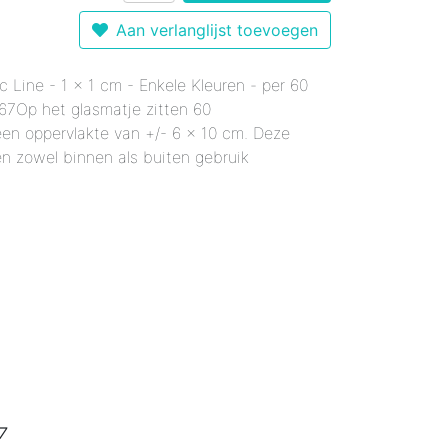
r 12 mm - Gemixte Kleuren
Enkele Kleuren
- Enkele Kleuren
Aan verlanglijst toevoegen
kele Kleuren
 mm - Enkele Kleuren
mixte Kleuren
c Line - 1 x 1 cm - Enkele Kleuren - per 60
Enkele Kleuren
le Kleuren
rmaal - Enkele Kleuren
67Op het glasmatje zitten 60
er 18 mm - Gemixte Kleuren
x20 mm - Enkele Kleuren
en oppervlakte van +/- 6 x 10 cm. Deze
6x20 mm - Enkele Kleuren
n zowel binnen als buiten gebruik
 12x38 mm - Enkele Kleuren
er 12x38 mm - Enkele Kleuren
7