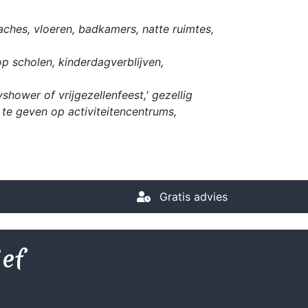
ches, vloeren, badkamers, natte ruimtes,
op scholen, kinderdagverblijven,
hower of vrijgezellenfeest,' gezellig
te geven op activiteitencentrums,
Gratis advies
ief