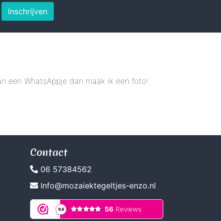
Inschrijven
 dan een WhatsAppje dan maak ik een foto!
Contact
06 57384562
Info@mozaiektegeltjes-enzo.nl