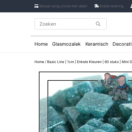
Betaal veilig online met ideal!
Snelle levering
Home
Glasmozaïek
Keramisch
Decorati
Glasmozaïek steentjes 1 cm
Keramische Rondje
Caboch
Home
/
Basic Line | 1cm | Enkele Kleuren | 60 stuks | Mini
Glasmozaïek steentjes 2 cm
Keramische Puzzels
Spiege
Glasmozaïek steentjes Pixel 8 mm
Keramische Cirkels
Glasmozaïek steentjes Rond
Keramische Druppe
Glasmozaïek steentjes Glasnugget
Keramische Bloemb
Glasmozaïek steentjes Speciale V
Keramische Bloembl
Glasmozaïek steentjes Onregelmat
Keramische Bloembl
Keramische Driehoe
Keramische Rechtho