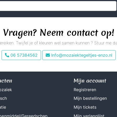
Vragen? Neem contact op!
 bereiken. Twijfel je of kleuren wel samen kunnen ? Stuur me
06 57384562
Info@mozaiektegeltjes-enzo.nl
ucten
Mijn account
ozaïek
Registreren
isch
Mijn bestellingen
tie
Mijn tickets
Voegmiddel/Gereedschap
Mijn verlanglijst