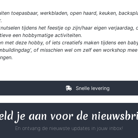
iten toepasbaar, werkbladen, open haard, keuken, backspla
.
utselen tijdens het feestje op zijn/haar eigen verjaardag, 
ieve een hobbymatige activiteiten.
n met deze hobby, of iets creatiefs maken tijdens een babys
mbuildingdag', of misschien wel om zelf een workshop mee 
ingen.
Snelle levering
ld je aan voor de nieuwsbr
En ontvang de nieuwste updates in jouw inbox!