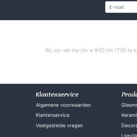
Wij zijn van ma t/m vr 9:00 t/m 17:00 te
Klantenservice
Prod
Algemene voorwaarden
Glasm
Klantenservice
Keram
Veelgestelde vragen
Decora
Lijm/