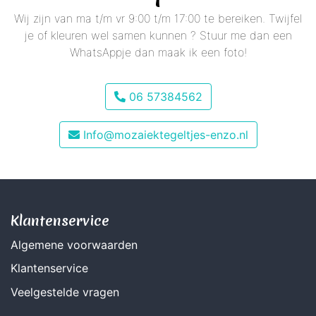
Wij zijn van ma t/m vr 9:00 t/m 17:00 te bereiken. Twijfel
je of kleuren wel samen kunnen ? Stuur me dan een
WhatsAppje dan maak ik een foto!
06 57384562
Info@mozaiektegeltjes-enzo.nl
Klantenservice
Algemene voorwaarden
Klantenservice
Veelgestelde vragen