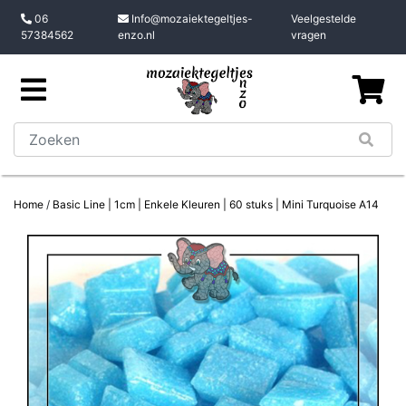
06
Info@mozaiektegeltjes-
Veelgestelde
57384562
enzo.nl
vragen
Home
/
Basic Line | 1cm | Enkele Kleuren | 60 stuks | Mini Turquoise A14