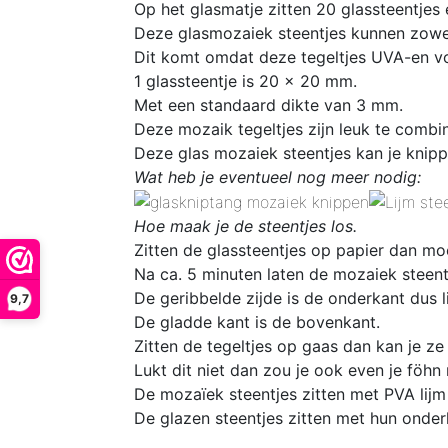
Op het glasmatje zitten 20 glassteentjes
Deze glasmozaiek steentjes kunnen zowel
Dit komt omdat deze tegeltjes UVA-en vo
1 glassteentje is 20 x 20 mm
.
Met een standaard dikte van 3 mm.
Deze mozaik tegeltjes zijn leuk te comb
Deze glas mozaiek steentjes kan je knipp
Wat heb je eventueel nog meer nodig:
Hoe maak je de steentjes los.
Zitten de glassteentjes op papier dan mo
Na ca. 5 minuten laten de mozaiek steentj
De geribbelde zijde is de onderkant dus l
9,7
De gladde kant is de bovenkant.
Zitten de tegeltjes op gaas dan kan je ze
Lukt dit niet dan zou je ook even je föhn
De mozaïek steentjes zitten met PVA lijm
De glazen steentjes zitten met hun onder