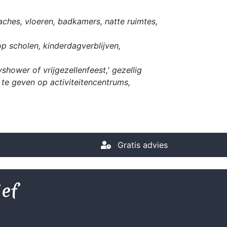
ches, vloeren, badkamers, natte ruimtes,
op scholen, kinderdagverblijven,
hower of vrijgezellenfeest,' gezellig
te geven op activiteitencentrums,
Gratis advies
ief