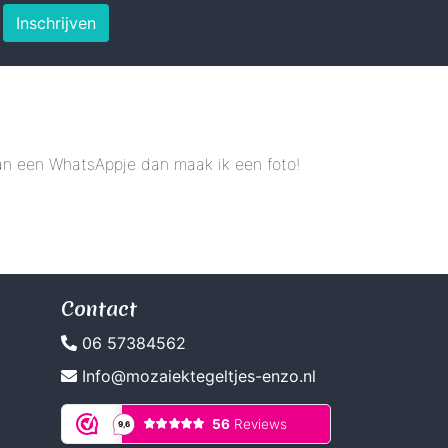
Inschrijven
 dan een WhatsAppje dan maak ik een foto!
Contact
06 57384562
Info@mozaiektegeltjes-enzo.nl