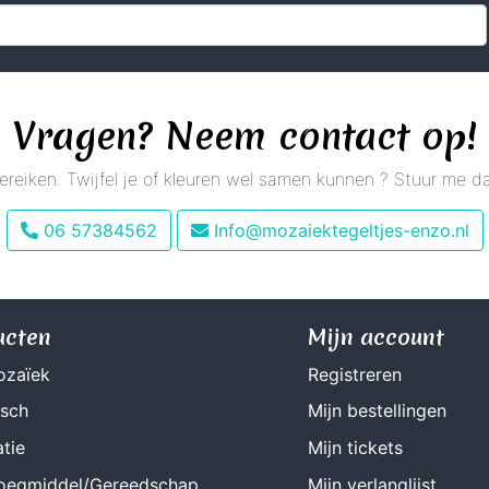
Vragen? Neem contact op!
 bereiken. Twijfel je of kleuren wel samen kunnen ? Stuur me
06 57384562
Info@mozaiektegeltjes-enzo.nl
ucten
Mijn account
ozaïek
Registreren
isch
Mijn bestellingen
tie
Mijn tickets
Voegmiddel/Gereedschap
Mijn verlanglijst