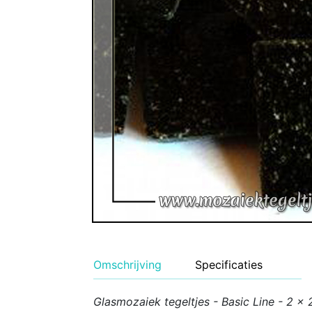
Geglazuurde Kerami
Binnen wandtegels
Buiten tegels Cesi 
Omschrijving
Specificaties
Glasmozaiek tegeltjes - Basic Line - 2 x 