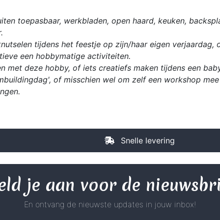
iten toepasbaar, werkbladen, open haard, keuken, backspla
.
utselen tijdens het feestje op zijn/haar eigen verjaardag, 
ieve een hobbymatige activiteiten.
n met deze hobby, of iets creatiefs maken tijdens een babys
mbuildingdag', of misschien wel om zelf een workshop mee 
ingen.
Snelle levering
ld je aan voor de nieuwsbr
En ontvang de nieuwste updates in jouw inbox!