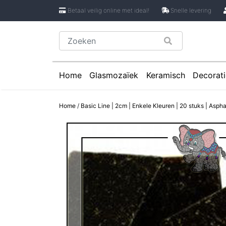
Betaal veilig online met ideal!
Snelle levering
Home
Glasmozaïek
Keramisch
Decorati
Glasmozaïek steentjes 1 cm
Keramische Rondje
Caboch
Home
/
Basic Line | 2cm | Enkele Kleuren | 20 stuks | Asph
Glasmozaïek steentjes 2 cm
Keramische Puzzels
Spiege
Glasmozaïek steentjes Pixel 8 mm
Keramische Cirkels
Glasmozaïek steentjes Rond
Keramische Druppe
Glasmozaïek steentjes Glasnugget
Keramische Bloemb
Glasmozaïek steentjes Speciale V
Keramische Bloembl
Glasmozaïek steentjes Onregelmat
Keramische Bloembl
Keramische Driehoe
Keramische Rechtho