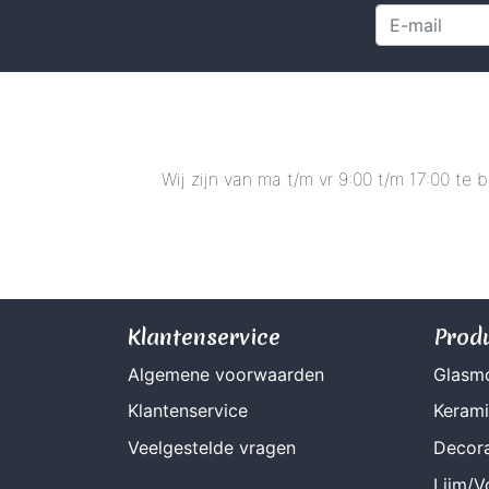
Wij zijn van ma t/m vr 9:00 t/m 17:00 te
Klantenservice
Prod
Algemene voorwaarden
Glasm
Klantenservice
Keram
Veelgestelde vragen
Decora
Lijm/