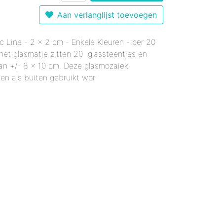
r 12 mm - Gemixte Kleuren
Enkele Kleuren
- Enkele Kleuren
Aan verlanglijst toevoegen
kele Kleuren
 mm - Enkele Kleuren
mixte Kleuren
c Line - 2 x 2 cm - Enkele Kleuren - per 20
Enkele Kleuren
le Kleuren
rmaal - Enkele Kleuren
het glasmatje zitten 20 glassteentjes en
er 18 mm - Gemixte Kleuren
x20 mm - Enkele Kleuren
an +/- 8 x 10 cm. Deze glasmozaiek
6x20 mm - Enkele Kleuren
en als buiten gebruikt wor
 12x38 mm - Enkele Kleuren
er 12x38 mm - Enkele Kleuren