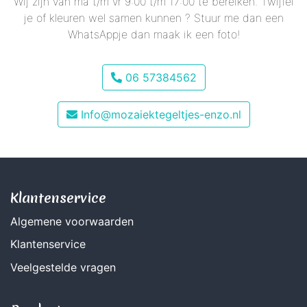
Wij zijn van ma t/m vr 9:00 t/m 17:00 te bereiken. Twijfel
je of kleuren wel samen kunnen ? Stuur me dan een
WhatsAppje dan maak ik een foto!
06 57384562
Info@mozaiektegeltjes-enzo.nl
Klantenservice
Algemene voorwaarden
Klantenservice
Veelgestelde vragen