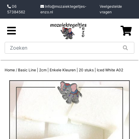
06
Info@mozaiektegeltjes-
Veelgestelde
57384562
enzo.nl
vragen
Home
/
Basic Line | 2cm | Enkele Kleuren | 20 stuks | Iced White A02