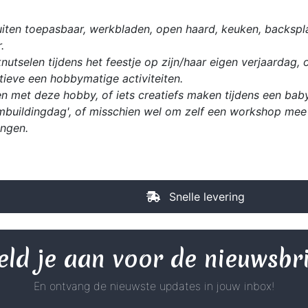
iten toepasbaar, werkbladen, open haard, keuken, backspla
.
utselen tijdens het feestje op zijn/haar eigen verjaardag, 
ieve een hobbymatige activiteiten.
n met deze hobby, of iets creatiefs maken tijdens een babys
mbuildingdag', of misschien wel om zelf een workshop mee 
ingen.
Snelle levering
ld je aan voor de nieuwsbr
En ontvang de nieuwste updates in jouw inbox!