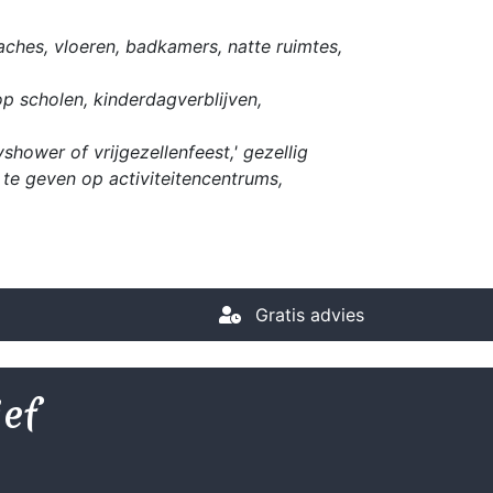
ches, vloeren, badkamers, natte ruimtes,
op scholen, kinderdagverblijven,
hower of vrijgezellenfeest,' gezellig
te geven op activiteitencentrums,
Gratis advies
ief