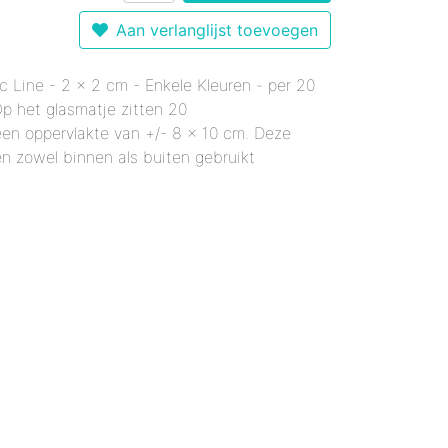
r 12 mm - Gemixte Kleuren
Enkele Kleuren
- Enkele Kleuren
Aan verlanglijst toevoegen
kele Kleuren
 mm - Enkele Kleuren
mixte Kleuren
c Line - 2 x 2 cm - Enkele Kleuren - per 20
Enkele Kleuren
le Kleuren
rmaal - Enkele Kleuren
Op het glasmatje zitten 20
er 18 mm - Gemixte Kleuren
x20 mm - Enkele Kleuren
en oppervlakte van +/- 8 x 10 cm. Deze
6x20 mm - Enkele Kleuren
n zowel binnen als buiten gebruikt
 12x38 mm - Enkele Kleuren
er 12x38 mm - Enkele Kleuren