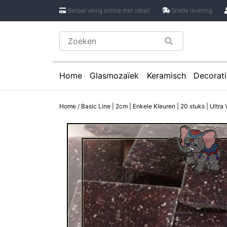
Betaal veilig online met ideal!
Snelle levering
Home
Glasmozaïek
Keramisch
Decorati
Glasmozaïek steentjes 1 cm
Keramische Rondje
Caboch
Home
/
Basic Line | 2cm | Enkele Kleuren | 20 stuks | Ultra 
Glasmozaïek steentjes 2 cm
Keramische Puzzels
Spiege
Glasmozaïek steentjes Pixel 8 mm
Keramische Cirkels
Glasmozaïek steentjes Rond
Keramische Druppe
Glasmozaïek steentjes Glasnugget
Keramische Bloemb
Glasmozaïek steentjes Speciale V
Keramische Bloembl
Glasmozaïek steentjes Onregelmat
Keramische Bloembl
Keramische Driehoe
Keramische Rechtho