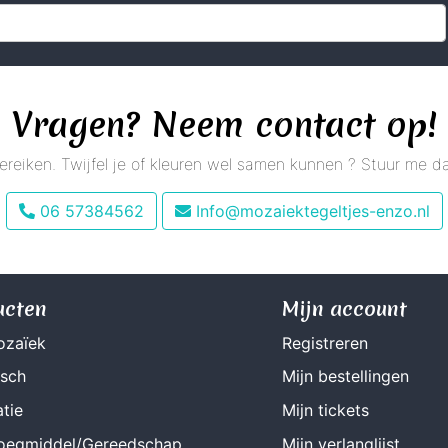
Vragen? Neem contact op!
 bereiken. Twijfel je of kleuren wel samen kunnen ? Stuur me
06 57384562
Info@mozaiektegeltjes-enzo.nl
ucten
Mijn account
ozaïek
Registreren
isch
Mijn bestellingen
tie
Mijn tickets
Voegmiddel/Gereedschap
Mijn verlanglijst