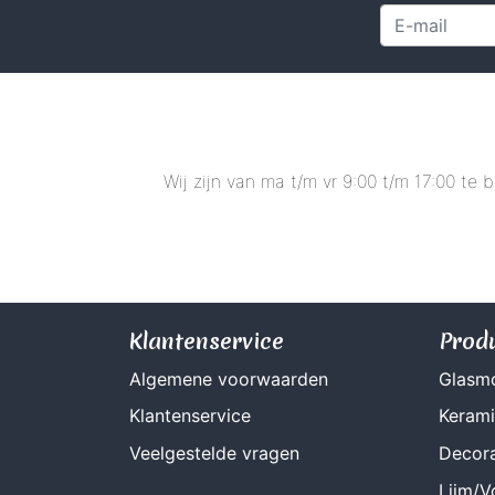
Wij zijn van ma t/m vr 9:00 t/m 17:00 te
Klantenservice
Prod
Algemene voorwaarden
Glasm
Klantenservice
Keram
Veelgestelde vragen
Decora
Lijm/