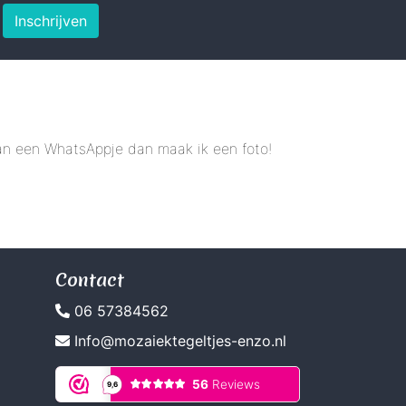
Inschrijven
 dan een WhatsAppje dan maak ik een foto!
Contact
06 57384562
Info@mozaiektegeltjes-enzo.nl