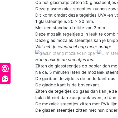
Op het glasmatje zitten 20 glassteentjes
Deze glasmozaiek steentjes kunnen zowel
Dit komt omdat deze tegeltjes UVA-en vo
1 glassteentje is 20 x 20 mm
.
Met een standaard dikte van 3 mm.
Deze mozaik tegeltjes zijn leuk te comb
Deze glas mozaiek steentjes kan je knipp
Wat heb je eventueel nog meer nodig:
Hoe maak je de steentjes los.
Zitten de glassteentjes op papier dan mo
Na ca. 5 minuten laten de mozaiek steentj
De geribbelde zijde is de onderkant dus l
9,7
De gladde kant is de bovenkant.
Zitten de tegeltjes op gaas dan kan je ze
Lukt dit niet dan zou je ook even je föhn
De mozaïek steentjes zitten met PVA lijm
De glazen steentjes zitten met hun onder