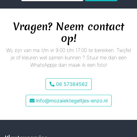
Vragen? Neem contact
op!
Wij zijn van ma t/m vr 9:00 t/m 17:00 te bereiken. Twijfel
je of kleuren wel samen kunnen ? Stuur me dan een
WhatsAppje dan maak ik een foto!
06 57384562
Info@mozaiektegeltjes-enzo.nl