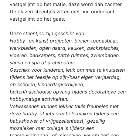
vastgelijmt op het matje, deze word dan zachter.
De glazen steentjes zitten met hun onderkant
vastgelijmt op het gaas.
Deze steentjes zijn geschikt voor.
Hobby- en kunst projecten, binnen toepasbaar,
werkbladen, open haard, keuken, backsplaches,
vloeren, badkamers, natte ruimtes, zwembaden,
sauna en spa of architectuur.
Geschikt voor kinderen, leuk om mee te knutselen
tijdens het feestje op zijn/haar eigen verjaardag,
op scholen, kinderdagverblijven,
buiten/naschoolse opvang tijdens decoratieve een
hobbymatige activiteiten.
Volwassenen kunnen lekker thuis freubelen met
deze hobby, of iets creatiefs maken tijdens een
babyshower of vrijgezellenfeest,' gezellig
mozaieken met collega''s tijdens een
teambuildingdag', of misschien wel om zelf een