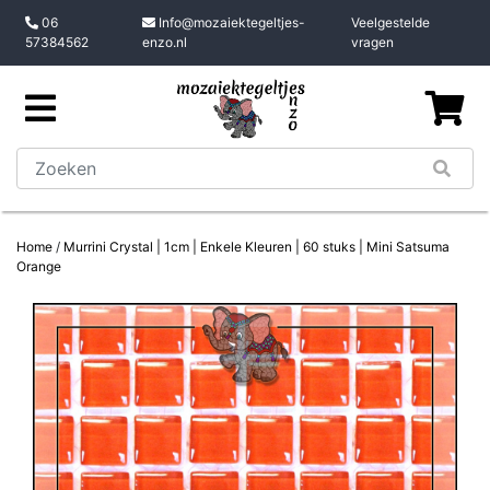
06
Info@mozaiektegeltjes-
Veelgestelde
57384562
enzo.nl
vragen
Home
/
Murrini Crystal | 1cm | Enkele Kleuren | 60 stuks | Mini Satsuma
Orange