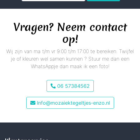
Vragen? Neem contact
op!
Wij zijn van ma t/m vr 9:00 t/m 17:00 te bereiken. Twijfel
je of kleuren wel samen kunnen ? Stuur me dan een
WhatsAppje dan maak ik een foto!
06 57384562
Info@mozaiektegeltjes-enzo.nl