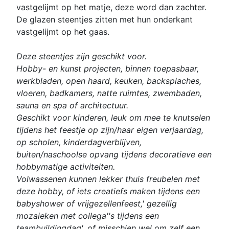
vastgelijmt op het matje, deze word dan zachter.
De glazen steentjes zitten met hun onderkant
vastgelijmt op het gaas.
Deze steentjes zijn geschikt voor.
Hobby- en kunst projecten, binnen toepasbaar,
werkbladen, open haard, keuken, backsplaches,
vloeren, badkamers, natte ruimtes, zwembaden,
sauna en spa of architectuur.
Geschikt voor kinderen, leuk om mee te knutselen
tijdens het feestje op zijn/haar eigen verjaardag,
op scholen, kinderdagverblijven,
buiten/naschoolse opvang tijdens decoratieve een
hobbymatige activiteiten.
Volwassenen kunnen lekker thuis freubelen met
deze hobby, of iets creatiefs maken tijdens een
babyshower of vrijgezellenfeest,' gezellig
mozaieken met collega''s tijdens een
teambuildingdag', of misschien wel om zelf een