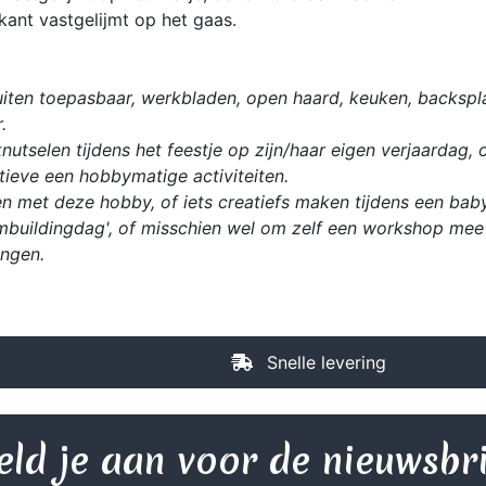
kant vastgelijmt op het gaas.
iten toepasbaar, werkbladen, open haard, keuken, backspla
.
utselen tijdens het feestje op zijn/haar eigen verjaardag, 
ieve een hobbymatige activiteiten.
n met deze hobby, of iets creatiefs maken tijdens een babys
mbuildingdag', of misschien wel om zelf een workshop mee 
ingen.
Snelle levering
ld je aan voor de nieuwsbr