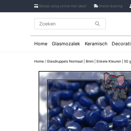
Betaal veilig online met ideal!
Snelle levering
Home
Glasmozaïek
Keramisch
Decorati
Glasmozaïek steentjes 1 cm
Keramische Rondje
Caboch
Home
/
Glasdruppels Normaal | 8mm | Enkele Kleuren | 50 g
Glasmozaïek steentjes 2 cm
Keramische Puzzels
Spiege
Glasmozaïek steentjes Pixel 8 mm
Keramische Cirkels
Glasmozaïek steentjes Rond
Keramische Druppe
Glasmozaïek steentjes Glasnugget
Keramische Bloemb
Glasmozaïek steentjes Speciale V
Keramische Bloembl
Glasmozaïek steentjes Onregelmat
Keramische Bloembl
Keramische Driehoe
Keramische Rechtho