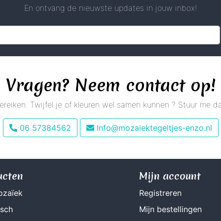
En ontvang de nieuwste updates in jouw inbox!
Vragen? Neem contact op!
 bereiken. Twijfel je of kleuren wel samen kunnen ? Stuur me
06 57384562
Info@mozaiektegeltjes-enzo.nl
ucten
Mijn account
ozaïek
Registreren
isch
Mijn bestellingen