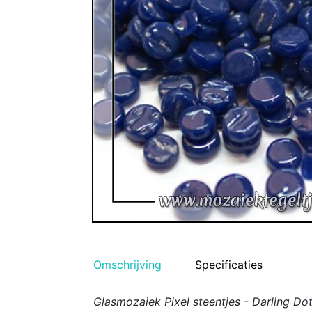
Geglazuurde Kerami
Binnen wandtegels
Buiten tegels Cesi 
Omschrijving
Specificaties
Glasmozaiek Pixel steentjes - Darling Do