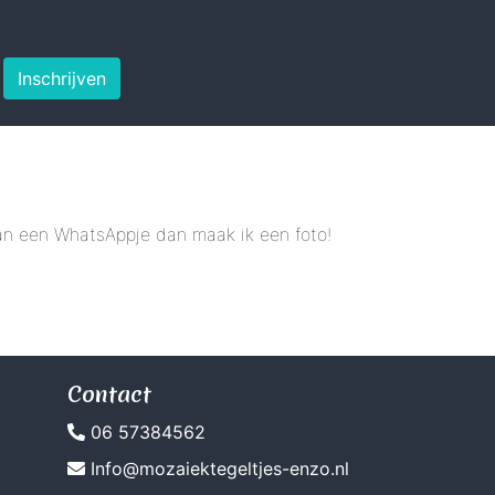
Inschrijven
 dan een WhatsAppje dan maak ik een foto!
Contact
06 57384562
Info@mozaiektegeltjes-enzo.nl