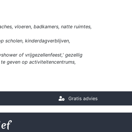
ches, vloeren, badkamers, natte ruimtes,
op scholen, kinderdagverblijven,
hower of vrijgezellenfeest,' gezellig
te geven op activiteitencentrums,
Gratis advies
ief