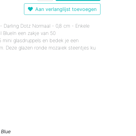
r 12 mm - Gemixte Kleuren
Enkele Kleuren
- Enkele Kleuren
Aan verlanglijst toevoegen
kele Kleuren
 mm - Enkele Kleuren
mixte Kleuren
- Darling Dotz Normaal - 0,8 cm - Enkele
Enkele Kleuren
le Kleuren
rmaal - Enkele Kleuren
l BlueIn een zakje van 50
er 18 mm - Gemixte Kleuren
x20 mm - Enkele Kleuren
5 mini glasdruppels en bedek je een
6x20 mm - Enkele Kleuren
cm. Deze glazen ronde mozaiek steentjes ku
 12x38 mm - Enkele Kleuren
er 12x38 mm - Enkele Kleuren
 Blue