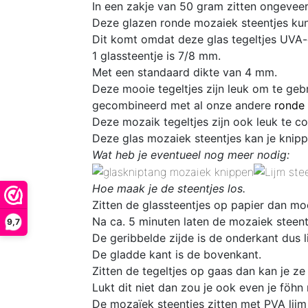
In een zakje van 50 gram zitten
ongeveer
Deze glazen ronde mozaiek steentjes kun
Dit komt omdat deze glas
tegeltjes UVA-
1 glassteentje is 7/8 mm
.
Met een standaard dikte van 4 mm.
Deze mooie tegeltjes zijn leuk om te geb
gecombineerd met al onze andere
ronde 
D
eze mozaik tegeltjes zijn ook leuk te 
Deze glas mozaiek steentjes kan je knipp
Wat heb je eventueel nog meer nodig:
Hoe maak je de steentjes los.
Zitten de glassteentjes op papier dan mo
Na ca. 5 minuten laten de mozaiek steentj
9,7
De geribbelde zijde is de onderkant dus l
De gladde kant is de bovenkant.
Zitten de tegeltjes op gaas dan kan je ze
Lukt dit niet dan zou je ook even je föhn
De mozaïek steentjes zitten met PVA lijm