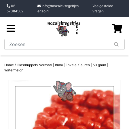
06
Info@mozaiektegeltjes-
Veelgestelde
57384562
enzo.nl
vragen
Home
/
Glasdruppels Normaal | 8mm | Enkele Kleuren | 50 gram |
Watermelon