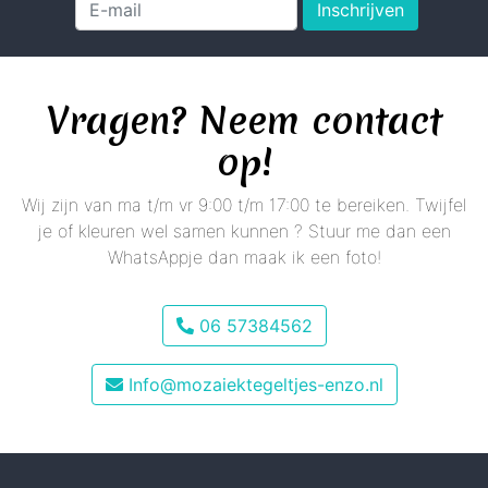
Inschrijven
Vragen? Neem contact
op!
Wij zijn van ma t/m vr 9:00 t/m 17:00 te bereiken. Twijfel
je of kleuren wel samen kunnen ? Stuur me dan een
WhatsAppje dan maak ik een foto!
06 57384562
Info@mozaiektegeltjes-enzo.nl