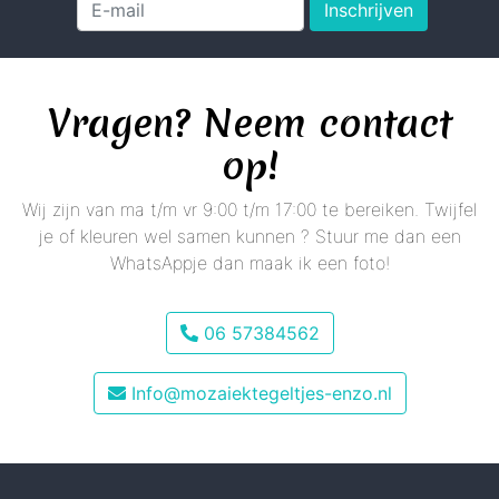
Inschrijven
Vragen? Neem contact
op!
Wij zijn van ma t/m vr 9:00 t/m 17:00 te bereiken. Twijfel
je of kleuren wel samen kunnen ? Stuur me dan een
WhatsAppje dan maak ik een foto!
06 57384562
Info@mozaiektegeltjes-enzo.nl