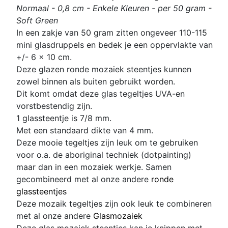
Normaal - 0,8 cm - Enkele Kleuren - per 50 gram -
Soft Green
In een zakje van 50 gram zitten
ongeveer 110-115
mini glasdruppels en bedek je een oppervlakte van
+/- 6 x 10 cm.
Deze glazen ronde mozaiek steentjes kunnen
zowel binnen als buiten gebruikt worden.
Dit komt omdat deze glas
tegeltjes UVA-en
vorstbestendig zijn.
1 glassteentje is 7/8 mm
.
Met een standaard dikte van 4 mm.
Deze mooie tegeltjes zijn leuk om te gebruiken
voor o.a. de aboriginal techniek (dotpainting)
maar dan in een mozaiek werkje. Samen
gecombineerd met al onze andere
ronde
glassteentjes
D
eze mozaik tegeltjes zijn ook leuk te combineren
met al onze andere
Glasmozaiek
Deze glas mozaiek steentjes kan je knippen met