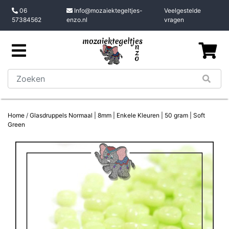
06
Info@mozaiektegeltjes-
Veelgestelde
57384562
enzo.nl
vragen
Home
/
Glasdruppels Normaal | 8mm | Enkele Kleuren | 50 gram | Soft
Green