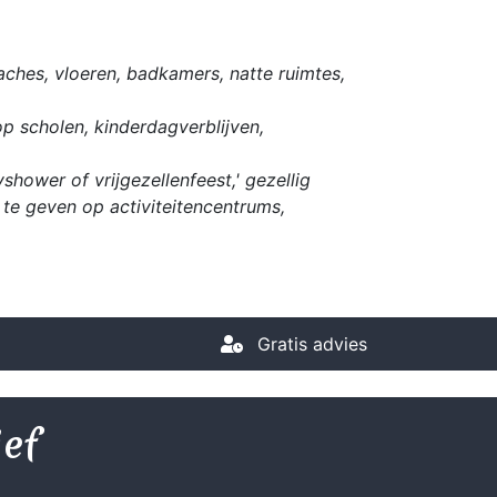
ches, vloeren, badkamers, natte ruimtes,
op scholen, kinderdagverblijven,
hower of vrijgezellenfeest,' gezellig
te geven op activiteitencentrums,
Gratis advies
ief