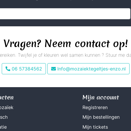
Vragen? Neem contact op!
 bereiken. Twijfel je of kleuren wel samen kunnen ? Stuur me
06 57384562
Info@mozaiektegeltjes-enzo.nl
ucten
Mijn account
ozaïek
Registreren
isch
Mijn bestellingen
tie
Mijn tickets