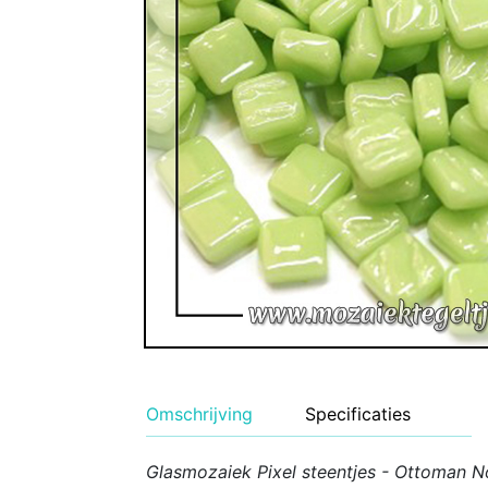
Geglazuurde Kerami
Binnen wandtegels
Buiten tegels Cesi 
Omschrijving
Specificaties
Glasmozaiek Pixel steentjes - Ottoman No