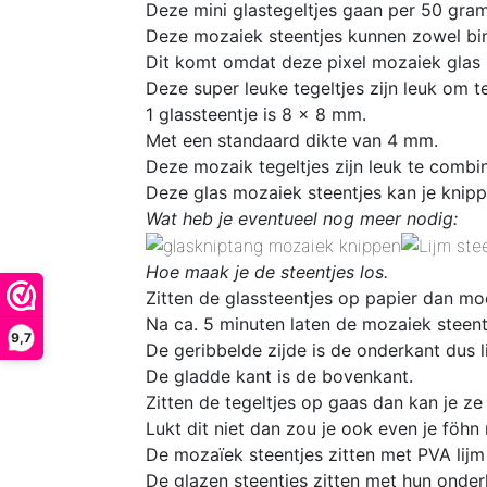
D
eze mini glastegeltjes gaan per 50 gram
Deze mozaiek steentjes kunnen zowel bin
Dit komt omdat deze pixel mozaiek glas 
Deze super leuke
tegeltjes zijn leuk om 
1 glassteentje is 8 x 8 mm
.
Met een standaard dikte van 4 mm.
D
eze mozaik tegeltjes zijn leuk te comb
Deze glas mozaiek steentjes kan je knipp
Wat heb je eventueel nog meer nodig:
Hoe maak je de steentjes los.
Zitten de glassteentjes op papier dan mo
Na ca. 5 minuten laten de mozaiek steentj
9,7
De geribbelde zijde is de onderkant dus l
De gladde kant is de bovenkant.
Zitten de tegeltjes op gaas dan kan je ze
Lukt dit niet dan zou je ook even je föhn
De mozaïek steentjes zitten met PVA lijm
De glazen steentjes zitten met hun onder