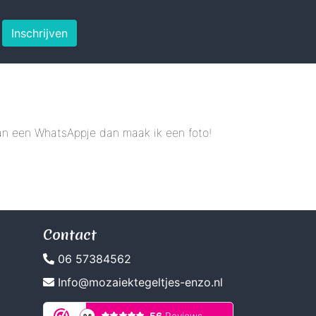
Inschrijven
 dan een WhatsAppje dan maak ik een foto!
Contact
06 57384562
Info@mozaiektegeltjes-enzo.nl