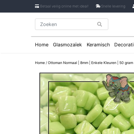
Betaal veilig online met ideal!
Snelle levering
Home
Glasmozaïek
Keramisch
Decorati
Glasmozaïek steentjes 1 cm
Keramische Rondje
Caboch
Home
/
Ottoman Normaal | 8mm | Enkele Kleuren | 50 gram 
Glasmozaïek steentjes 2 cm
Keramische Puzzels
Spiege
Glasmozaïek steentjes Pixel 8 mm
Keramische Cirkels
Glasmozaïek steentjes Rond
Keramische Druppe
Glasmozaïek steentjes Glasnugget
Keramische Bloemb
Glasmozaïek steentjes Speciale V
Keramische Bloembl
Glasmozaïek steentjes Onregelmat
Keramische Bloembl
Keramische Driehoe
Keramische Rechtho