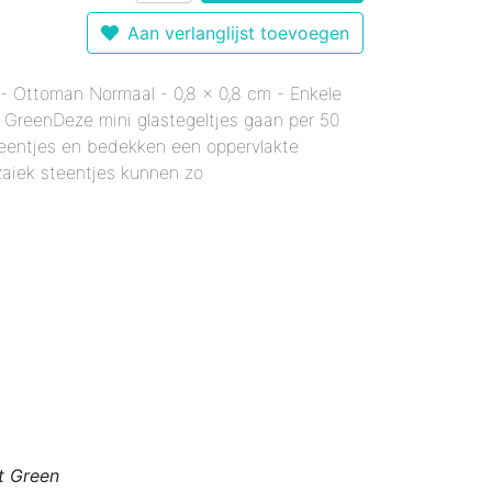
r 12 mm - Gemixte Kleuren
Enkele Kleuren
- Enkele Kleuren
Aan verlanglijst toevoegen
kele Kleuren
 mm - Enkele Kleuren
mixte Kleuren
 - Ottoman Normaal - 0,8 x 0,8 cm - Enkele
Enkele Kleuren
le Kleuren
rmaal - Enkele Kleuren
t GreenDeze mini glastegeltjes gaan per 50
er 18 mm - Gemixte Kleuren
x20 mm - Enkele Kleuren
teentjes en bedekken een oppervlakte
6x20 mm - Enkele Kleuren
aiek steentjes kunnen zo
 12x38 mm - Enkele Kleuren
er 12x38 mm - Enkele Kleuren
t Green