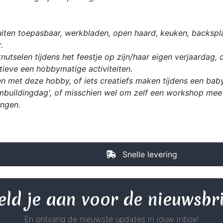
iten toepasbaar, werkbladen, open haard, keuken, backspla
.
utselen tijdens het feestje op zijn/haar eigen verjaardag, 
ieve een hobbymatige activiteiten.
n met deze hobby, of iets creatiefs maken tijdens een babys
mbuildingdag', of misschien wel om zelf een workshop mee 
ingen.
Snelle levering
ld je aan voor de nieuwsbr
En ontvang de nieuwste updates in jouw inbox!