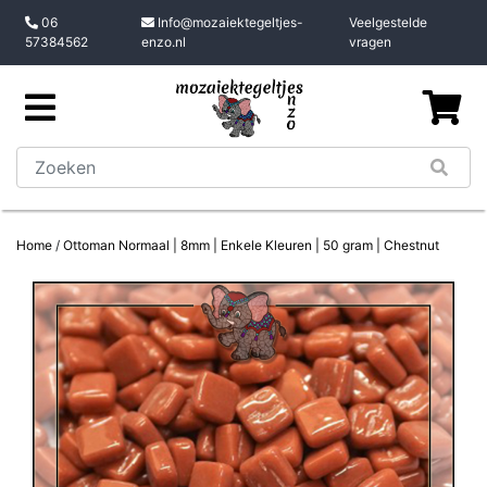
06
Info@mozaiektegeltjes-
Veelgestelde
57384562
enzo.nl
vragen
Home
/
Ottoman Normaal | 8mm | Enkele Kleuren | 50 gram | Chestnut