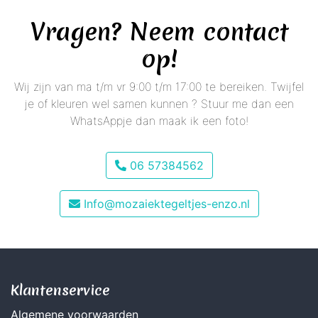
Vragen? Neem contact
op!
Wij zijn van ma t/m vr 9:00 t/m 17:00 te bereiken. Twijfel
je of kleuren wel samen kunnen ? Stuur me dan een
WhatsAppje dan maak ik een foto!
06 57384562
Info@mozaiektegeltjes-enzo.nl
Klantenservice
Algemene voorwaarden