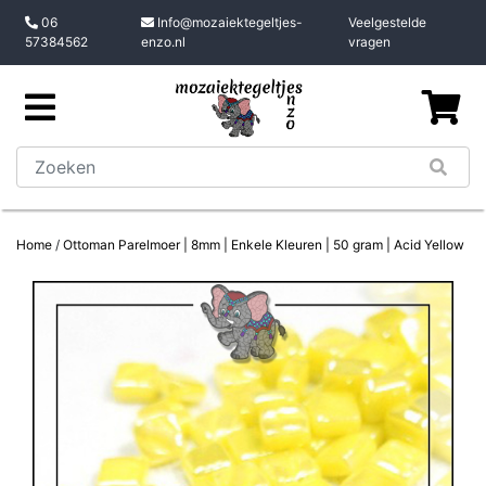
06
Info@mozaiektegeltjes-
Veelgestelde
57384562
enzo.nl
vragen
Home
/
Ottoman Parelmoer | 8mm | Enkele Kleuren | 50 gram | Acid Yellow