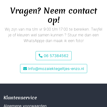
Vragen? Neem contact
op!
Wij zijn van ma t/m vr 9:00 t/m 17:00 te bereiken. Twijfel
je of kleuren wel samen kunnen ? Stuur me dan een
WhatsAppje dan maak ik een foto!
06 57384562
Info@mozaiektegeltjes-enzo.nl
Klantenservice
Algemene voorwaarden