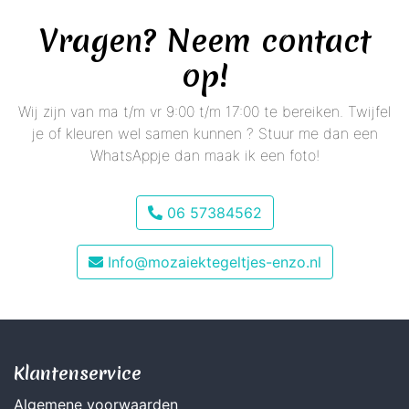
Vragen? Neem contact
op!
Wij zijn van ma t/m vr 9:00 t/m 17:00 te bereiken. Twijfel
je of kleuren wel samen kunnen ? Stuur me dan een
WhatsAppje dan maak ik een foto!
06 57384562
Info@mozaiektegeltjes-enzo.nl
Klantenservice
Algemene voorwaarden