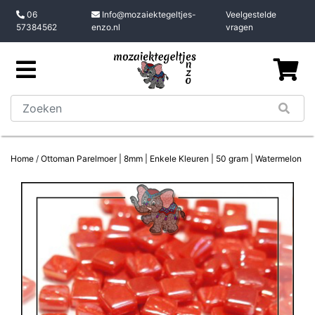
06
Info@mozaiektegeltjes-
Veelgestelde
57384562
enzo.nl
vragen
Home
/
Ottoman Parelmoer | 8mm | Enkele Kleuren | 50 gram | Watermelon