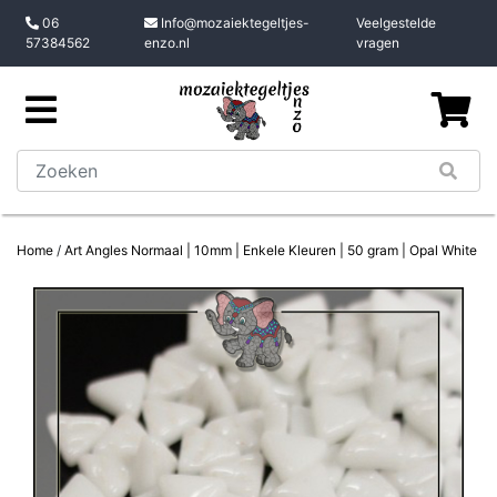
06
Info@mozaiektegeltjes-
Veelgestelde
57384562
enzo.nl
vragen
Home
/
Art Angles Normaal | 10mm | Enkele Kleuren | 50 gram | Opal White