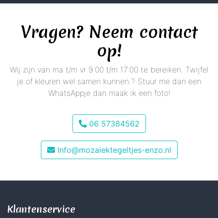
Vragen? Neem contact
op!
Wij zijn van ma t/m vr 9:00 t/m 17:00 te bereiken. Twijfel
je of kleuren wel samen kunnen ? Stuur me dan een
WhatsAppje dan maak ik een foto!
06 57384562
Info@mozaiektegeltjes-enzo.nl
Klantenservice