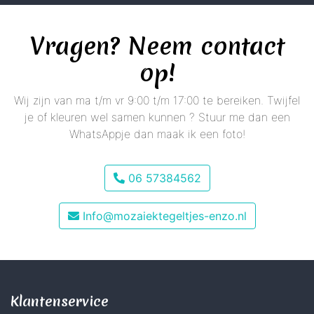
Vragen? Neem contact
op!
Wij zijn van ma t/m vr 9:00 t/m 17:00 te bereiken. Twijfel
je of kleuren wel samen kunnen ? Stuur me dan een
WhatsAppje dan maak ik een foto!
06 57384562
Info@mozaiektegeltjes-enzo.nl
Klantenservice