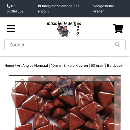
06
Info@mozaiektegeltjes-
Veelgestelde
57384562
enzo.nl
vragen
Home
/
Art Angles Normaal | 10mm | Enkele Kleuren | 50 gram | Bordeaux