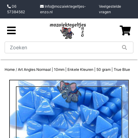
06
Info@mozaiektegeltjes-
Veelgestelde
57384562
enzo.nl
vragen
Home
/
Art Angles Normaal | 10mm | Enkele Kleuren | 50 gram | True Blue