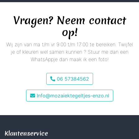
Vragen? Neem contact
op!
Wij zijn van ma t/m vr 9:00 t/m 17:00 te bereiken. Twijfel
je of kleuren wel samen kunnen ? Stuur me dan een
WhatsAppje dan maak ik een foto!
06 57384562
Info@mozaiektegeltjes-enzo.nl
Klantenservice