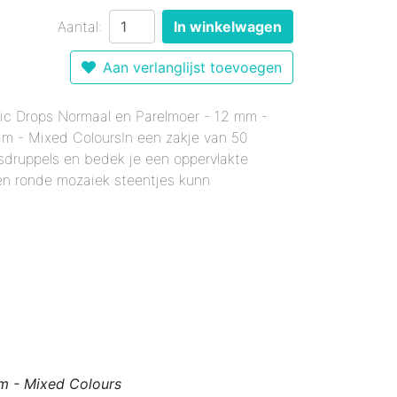
r 12 mm - Gemixte Kleuren
Enkele Kleuren
- Enkele Kleuren
Aantal:
In winkelwagen
kele Kleuren
 mm - Enkele Kleuren
mixte Kleuren
Aan verlanglijst toevoegen
Enkele Kleuren
le Kleuren
rmaal - Enkele Kleuren
er 18 mm - Gemixte Kleuren
x20 mm - Enkele Kleuren
tic Drops Normaal en Parelmoer - 12 mm -
am - Mixed ColoursIn een zakje van 50
6x20 mm - Enkele Kleuren
sdruppels en bedek je een oppervlakte
 12x38 mm - Enkele Kleuren
en ronde mozaiek steentjes kunn
er 12x38 mm - Enkele Kleuren
am - Mixed Colours