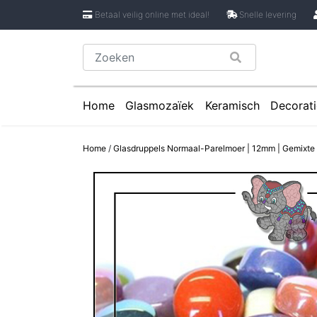
Betaal veilig online met ideal!
Snelle levering
Home
Glasmozaïek
Keramisch
Decorati
Glasmozaïek steentjes 1 cm
Keramische Rondje
Caboch
Home
/
Glasdruppels Normaal-Parelmoer | 12mm | Gemixte 
Glasmozaïek steentjes 2 cm
Keramische Puzzels
Spiege
Glasmozaïek steentjes Pixel 8 mm
Keramische Cirkels
Glasmozaïek steentjes Rond
Keramische Druppe
Glasmozaïek steentjes Glasnugget
Keramische Bloemb
Glasmozaïek steentjes Speciale V
Keramische Bloembl
Glasmozaïek steentjes Onregelmat
Keramische Bloembl
Keramische Driehoe
Keramische Rechtho