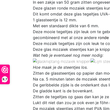
In een zakje van 50 gram zitten
ongeveer
Deze glazen ronde mozaiek steentjes kun
Dit komt omdat deze glas
tegeltjes UVA-
1 glassteentje is 12 mm
.
Met een standaard dikte van 6 mm.
D
eze mooie tegeltjes zijn leuk om te geb
gecombineerd met al onze andere
ronde 
D
eze mozaik tegeltjes zijn ook leuk te 
Deze glas mozaiek steentjes kan je knipp
Wat heb je eventueel nog meer nodig:
Hoe maak je de steentjes los.
Zitten de glassteentjes op papier dan mo
Na ca. 5 minuten laten de mozaiek steentj
9,7
De geribbelde zijde is de onderkant dus l
De gladde kant is de bovenkant.
Zitten de tegeltjes op gaas dan kan je ze
Lukt dit niet dan zou je ook even je föhn
De mozaïek steentjes zitten met PVA lijm