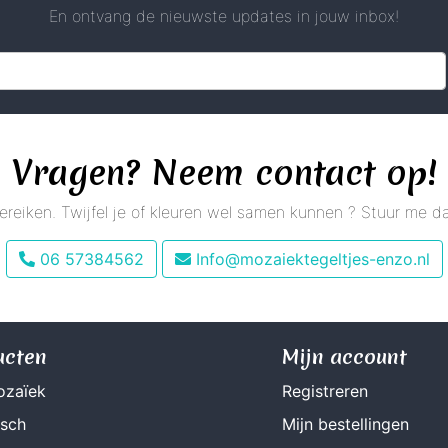
En ontvang de nieuwste updates in jouw inbox!
Vragen? Neem contact op!
 bereiken. Twijfel je of kleuren wel samen kunnen ? Stuur me
06 57384562
Info@mozaiektegeltjes-enzo.nl
ucten
Mijn account
ozaïek
Registreren
isch
Mijn bestellingen