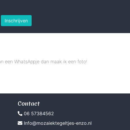
Inschrijven
 dan een WhatsAppje dan maak ik een foto!
Contact
06 57384562
Info@mozaiektegeltjes-enzo.nl