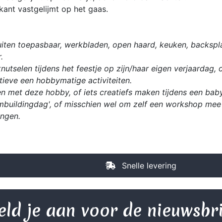
kant vastgelijmt op het gaas.
iten toepasbaar, werkbladen, open haard, keuken, backspla
.
utselen tijdens het feestje op zijn/haar eigen verjaardag, 
ieve een hobbymatige activiteiten.
n met deze hobby, of iets creatiefs maken tijdens een babys
mbuildingdag', of misschien wel om zelf een workshop mee 
ingen.
Snelle levering
ld je aan voor de nieuwsbr