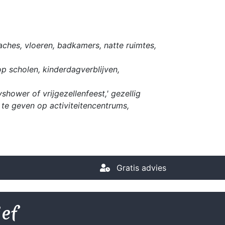
ches, vloeren, badkamers, natte ruimtes,
op scholen, kinderdagverblijven,
hower of vrijgezellenfeest,' gezellig
te geven op activiteitencentrums,
Gratis advies
ief