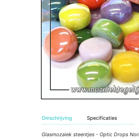
Geglazuurde Kerami
Binnen wandtegels
Buiten tegels Cesi 
Omschrijving
Specificaties
Glasmozaiek steentjes - Optic Drops Nor