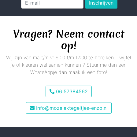
Inschrijven
Vragen? Neem contact
op!
Wij zijn van ma t/m vr 9:00 t/m 17:00 te bereiken. Twijfel
je of kleuren wel samen kunnen ? Stuur me dan een
WhatsAppje dan maak ik een foto!
06 57384562
Info@mozaiektegeltjes-enzo.nl