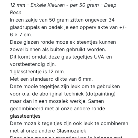
12 mm - Enkele Kleuren - per 50 gram - Deep
Rose
In een zakje van 50 gram zitten
ongeveer 34
glasdruppels en bedek je een oppervlakte van +/-
6 x 7 cm.
Deze glazen ronde mozaiek steentjes kunnen
zowel binnen als buiten gebruikt worden.
Dit komt omdat deze glas
tegeltjes UVA-en
vorstbestendig zijn.
1 glassteentje is 12 mm
.
Met een standaard dikte van 6 mm.
Deze mooie tegeltjes zijn leuk om te gebruiken
voor o.a. de aboriginal techniek (dotpainting)
maar dan in een mozaiek werkje. Samen
gecombineerd met al onze andere
ronde
glassteentjes
D
eze mozaik tegeltjes zijn ook leuk te combineren
met al onze andere
Glasmozaiek
Deze glas mozaiek steentjes kan je knippen met