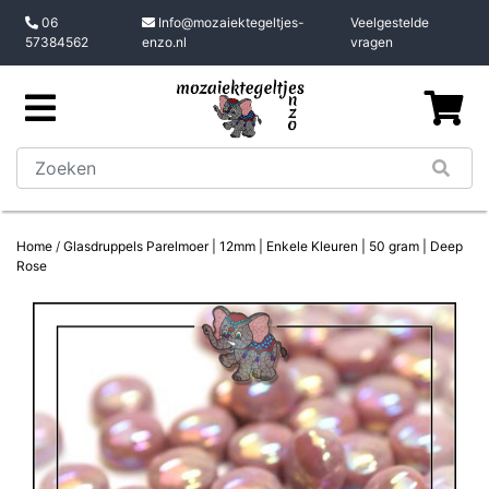
06
Info@mozaiektegeltjes-
Veelgestelde
57384562
enzo.nl
vragen
Home
/
Glasdruppels Parelmoer | 12mm | Enkele Kleuren | 50 gram | Deep
Rose