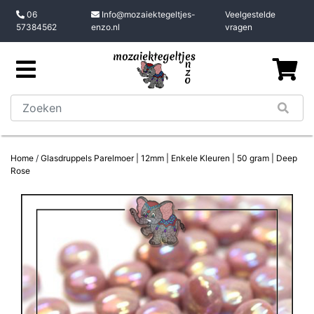
06
Info@mozaiektegeltjes-
Veelgestelde
57384562
enzo.nl
vragen
Home
/
Glasdruppels Parelmoer | 12mm | Enkele Kleuren | 50 gram | Deep
Rose