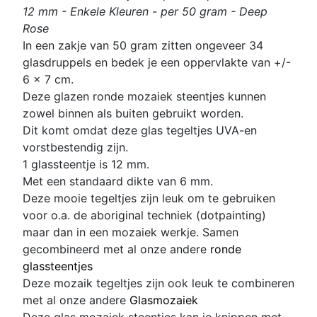
12 mm - Enkele Kleuren - per 50 gram - Deep
Rose
In een zakje van 50 gram zitten
ongeveer 34
glasdruppels en bedek je een oppervlakte van +/-
6 x 7 cm.
Deze glazen ronde mozaiek steentjes kunnen
zowel binnen als buiten gebruikt worden.
Dit komt omdat deze glas
tegeltjes UVA-en
vorstbestendig zijn.
1 glassteentje is 12 mm
.
Met een standaard dikte van 6 mm.
Deze mooie tegeltjes zijn leuk om te gebruiken
voor o.a. de aboriginal techniek (dotpainting)
maar dan in een mozaiek werkje. Samen
gecombineerd met al onze andere
ronde
glassteentjes
D
eze mozaik tegeltjes zijn ook leuk te combineren
met al onze andere
Glasmozaiek
Deze glas mozaiek steentjes kan je knippen met