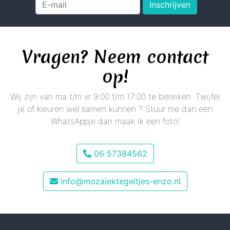
Inschrijven
Vragen? Neem contact
op!
Wij zijn van ma t/m vr 9:00 t/m 17:00 te bereiken. Twijfel
je of kleuren wel samen kunnen ? Stuur me dan een
WhatsAppje dan maak ik een foto!
06 57384562
Info@mozaiektegeltjes-enzo.nl