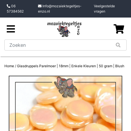
06
Info@mozaiektegeltjes-
Veelgestelde
57384562
enzo.nl
vragen
Home
/
Glasdruppels Parelmoer | 18mm | Enkele Kleuren | 50 gram | Blush