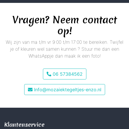
Vragen? Neem contact
op!
Wij zijn van ma t/m vr 9:00 t/m 17:00 te bereiken. Twijfel
je of kleuren wel samen kunnen ? Stuur me dan een
WhatsAppje dan maak ik een foto!
06 57384562
Info@mozaiektegeltjes-enzo.nl
Klantenservice