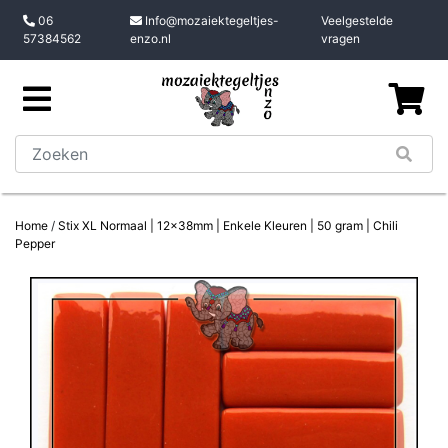
06
Info@mozaiektegeltjes-
Veelgestelde
57384562
enzo.nl
vragen
Home
/
Stix XL Normaal | 12x38mm | Enkele Kleuren | 50 gram | Chili
Pepper