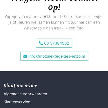
op!
Wij zijn van ma t/m vr 9:00 t/m 17:00 te bereiken. Twijfel
je of kleuren wel samen kunnen ? Stuur me dan een
WhatsAppje dan maak ik een foto!
06 57384562
Info@mozaiektegeltjes-enzo.nl
Klantenservice
Algemene voorwaarden
Klantenservice