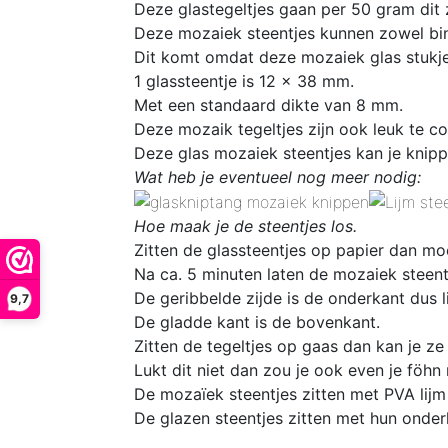
Deze glastegeltjes gaan per 50 gram dit 
Deze mozaiek steentjes kunnen zowel bin
Dit komt omdat deze
mozaiek glas stukj
1 glassteentje is 12 x 38 mm.
Met een standaard dikte van 8 mm.
D
eze mozaik tegeltjes zijn ook leuk te 
Deze glas mozaiek steentjes kan je knipp
Wat heb je eventueel nog meer nodig:
Hoe maak je de steentjes los.
Zitten de glassteentjes op papier dan mo
Na ca. 5 minuten laten de mozaiek steentj
De geribbelde zijde is de onderkant dus l
9,7
De gladde kant is de bovenkant.
Zitten de tegeltjes op gaas dan kan je ze
Lukt dit niet dan zou je ook even je föhn
De mozaïek steentjes zitten met PVA lijm
De glazen steentjes zitten met hun onder