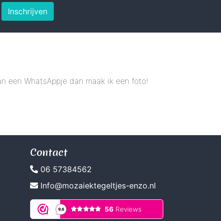
Inschrijven
 dan een WhatsAppje dan maak ik een foto!
Contact
06 57384562
Info@mozaiektegeltjes-enzo.nl