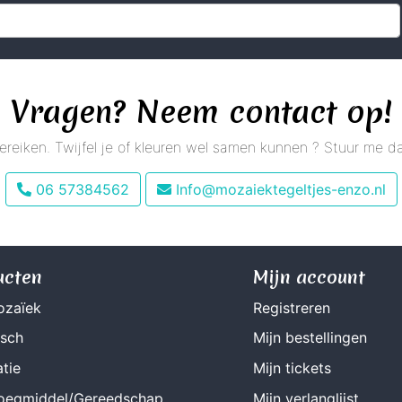
Vragen? Neem contact op!
 bereiken. Twijfel je of kleuren wel samen kunnen ? Stuur me
06 57384562
Info@mozaiektegeltjes-enzo.nl
ucten
Mijn account
ozaïek
Registreren
isch
Mijn bestellingen
tie
Mijn tickets
Voegmiddel/Gereedschap
Mijn verlanglijst