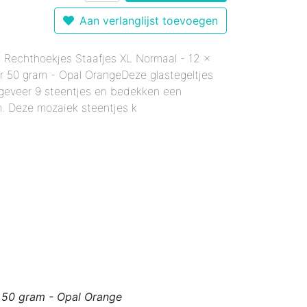
r 12 mm - Gemixte Kleuren
Enkele Kleuren
- Enkele Kleuren
Aan verlanglijst toevoegen
kele Kleuren
 mm - Enkele Kleuren
mixte Kleuren
x Rechthoekjes Staafjes XL Normaal - 12 x
Enkele Kleuren
le Kleuren
rmaal - Enkele Kleuren
r 50 gram - Opal OrangeDeze glastegeltjes
er 18 mm - Gemixte Kleuren
x20 mm - Enkele Kleuren
ngeveer 9 steentjes en bedekken een
6x20 mm - Enkele Kleuren
m. Deze mozaiek steentjes k
 12x38 mm - Enkele Kleuren
er 12x38 mm - Enkele Kleuren
r 50 gram - Opal Orange