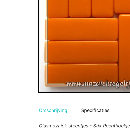
Geglazuurde Kerami
Binnen wandtegels
Buiten tegels Cesi 
Omschrijving
Specificaties
Glasmozaiek steentjes - Stix Rechthoekj