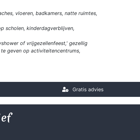
ches, vloeren, badkamers, natte ruimtes,
op scholen, kinderdagverblijven,
hower of vrijgezellenfeest,' gezellig
te geven op activiteitencentrums,
Gratis advies
ief