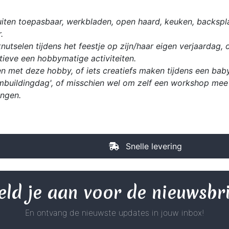
iten toepasbaar, werkbladen, open haard, keuken, backspla
.
utselen tijdens het feestje op zijn/haar eigen verjaardag, 
ieve een hobbymatige activiteiten.
n met deze hobby, of iets creatiefs maken tijdens een babys
mbuildingdag', of misschien wel om zelf een workshop mee 
ingen.
Snelle levering
ld je aan voor de nieuwsbr
En ontvang de nieuwste updates in jouw inbox!