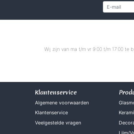
Wij zijn van ma t/m vr 9:00 t/m 17:00 te
Klantenservice
Prod
Algemene voorwaarden
Glasm
Klantenservice
Keram
Veelgestelde vragen
Decora
Lijm/