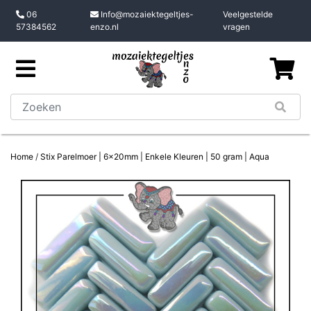
06
Info@mozaiektegeltjes-
Veelgestelde
57384562
enzo.nl
vragen
Home
/
Stix Parelmoer | 6x20mm | Enkele Kleuren | 50 gram | Aqua