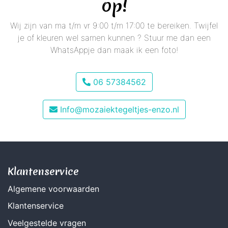
op!
Wij zijn van ma t/m vr 9:00 t/m 17:00 te bereiken. Twijfel
je of kleuren wel samen kunnen ? Stuur me dan een
WhatsAppje dan maak ik een foto!
06 57384562
Info@mozaiektegeltjes-enzo.nl
Klantenservice
Algemene voorwaarden
Klantenservice
Veelgestelde vragen