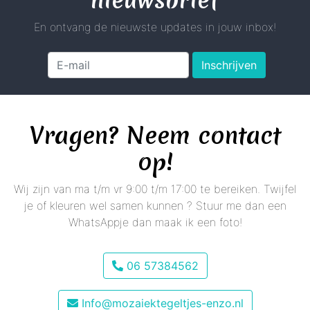
En ontvang de nieuwste updates in jouw inbox!
Inschrijven
Vragen? Neem contact
op!
Wij zijn van ma t/m vr 9:00 t/m 17:00 te bereiken. Twijfel
je of kleuren wel samen kunnen ? Stuur me dan een
WhatsAppje dan maak ik een foto!
06 57384562
Info@mozaiektegeltjes-enzo.nl