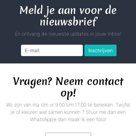
Meld je aan voor de
nieuwsbrief
En ontvang de nieuwste updates in jouw inbox!
Inschrijven
Vragen? Neem contact
op!
Wij zijn van ma t/m vr 9:00 t/m 17:00 te bereiken. Twijfel
je of kleuren wel samen kunnen ? Stuur me dan een
WhatsAppje dan maak ik een foto!