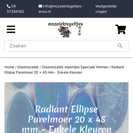
06
Info@mozaiektegeltjes-
Veelgestelde
57384562
enzo.nl
vragen
Home
/
Glasmozaïek
/
Glasmozaïek steentjes Speciale Vormen
/
Radiant
Ellipse Parelmoer 20 x 45 mm - Enkele Kleuren
Radiant Ellipse
Parelmoer 20 x 45
mm - Enkele Kleuren