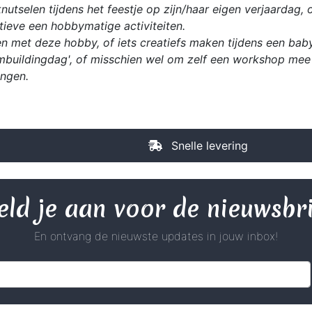
utselen tijdens het feestje op zijn/haar eigen verjaardag, 
ieve een hobbymatige activiteiten.
n met deze hobby, of iets creatiefs maken tijdens een babys
mbuildingdag', of misschien wel om zelf een workshop mee 
ingen.
Snelle levering
ld je aan voor de nieuwsbr
En ontvang de nieuwste updates in jouw inbox!