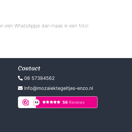
 dan een WhatsAppje dan maak ik een foto!
Contact
06 57384562
Info@mozaiektegeltjes-enzo.nl