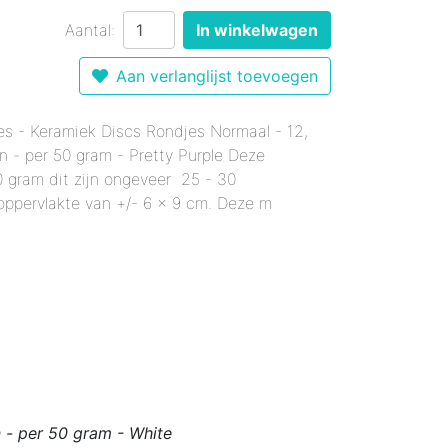
r 12 mm - Gemixte Kleuren
Enkele Kleuren
- Enkele Kleuren
Aantal:
In winkelwagen
kele Kleuren
 mm - Enkele Kleuren
mixte Kleuren
Aan verlanglijst toevoegen
Enkele Kleuren
le Kleuren
rmaal - Enkele Kleuren
er 18 mm - Gemixte Kleuren
x20 mm - Enkele Kleuren
s - Keramiek Discs Rondjes Normaal - 12,
n - per 50 gram - Pretty Purple Deze
6x20 mm - Enkele Kleuren
0 gram dit zijn ongeveer 25 - 30
 12x38 mm - Enkele Kleuren
oppervlakte van +/- 6 x 9 cm. Deze m
er 12x38 mm - Enkele Kleuren
 - per 50 gram - White