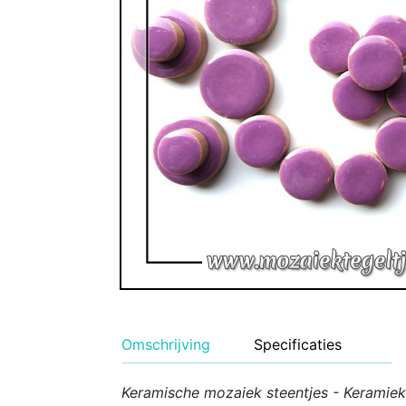
Geglazuurde Kerami
Binnen wandtegels
Buiten tegels Cesi 
Omschrijving
Specificaties
Keramische mozaiek steentjes - Keramiek