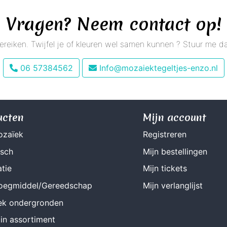
Vragen? Neem contact op!
 bereiken. Twijfel je of kleuren wel samen kunnen ? Stuur me
06 57384562
Info@mozaiektegeltjes-enzo.nl
ucten
Mijn account
ozaïek
Registreren
isch
Mijn bestellingen
tie
Mijn tickets
Voegmiddel/Gereedschap
Mijn verlanglijst
ek ondergronden
in assortiment