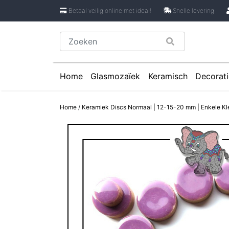
Betaal veilig online met ideal!
Snelle levering
Home
Glasmozaïek
Keramisch
Decorati
Glasmozaïek steentjes 1 cm
Keramische Rondje
Caboch
Home
/
Keramiek Discs Normaal | 12-15-20 mm | Enkele Kle
Glasmozaïek steentjes 2 cm
Keramische Puzzels
Spiege
Glasmozaïek steentjes Pixel 8 mm
Keramische Cirkels
Glasmozaïek steentjes Rond
Keramische Druppe
Glasmozaïek steentjes Glasnugget
Keramische Bloemb
Glasmozaïek steentjes Speciale V
Keramische Bloembl
Glasmozaïek steentjes Onregelmat
Keramische Bloembl
Keramische Driehoe
Keramische Rechtho