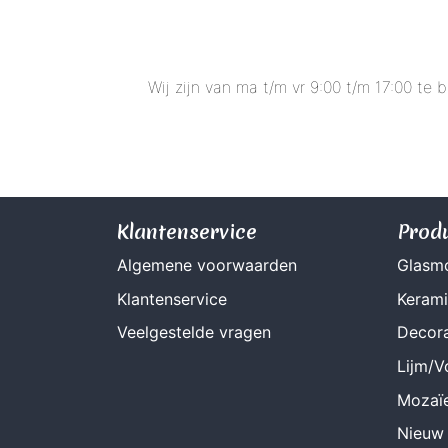
Wij zijn van ma t/m vr 9:00 t/m 17:00 te
Klantenservice
Prod
Algemene voorwaarden
Glasm
Klantenservice
Keram
Veelgestelde vragen
Decora
Lijm/
Mozaï
Nieuw 