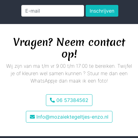
Inschrijven
Vragen? Neem contact
op!
Wij zijn van ma t/m vr 9:00 t/m 17:00 te bereiken. Twijfel
je of kleuren wel samen kunnen ? Stuur me dan een
WhatsAppje dan maak ik een foto!
06 57384562
Info@mozaiektegeltjes-enzo.nl