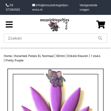
06
Info@mozaiektegeltjes-
Veelgestelde
57384562
enzo.nl
vragen
Home
/
Keramiek Petals XL Normaal | 60mm | Enkele Kleuren | 1 stuks
| Pretty Purple