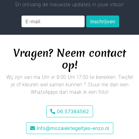
En ontvang de nieuwste updates in jouw inbox!
Inschrijven
Vragen? Neem contact
op!
Wij zijn van ma t/m vr 9:00 t/m 17:00 te bereiken. Twijfel
je of kleuren wel samen kunnen ? Stuur me dan een
WhatsAppje dan maak ik een foto!
06 57384562
Info@mozaiektegeltjes-enzo.nl