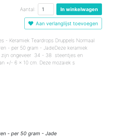
r 12 mm - Gemixte Kleuren
Enkele Kleuren
- Enkele Kleuren
Aantal:
In winkelwagen
kele Kleuren
 mm - Enkele Kleuren
mixte Kleuren
Aan verlanglijst toevoegen
Enkele Kleuren
le Kleuren
rmaal - Enkele Kleuren
er 18 mm - Gemixte Kleuren
x20 mm - Enkele Kleuren
es - Keramiek Teardrops Druppels Normaal
ren - per 50 gram - JadeDeze keramiek
6x20 mm - Enkele Kleuren
 zijn ongeveer 34 - 38 steentjes en
 12x38 mm - Enkele Kleuren
an +/- 6 x 10 cm. Deze mozaiek s
er 12x38 mm - Enkele Kleuren
en - per 50 gram - Jade