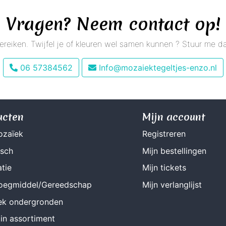
Vragen? Neem contact op!
 bereiken. Twijfel je of kleuren wel samen kunnen ? Stuur me
06 57384562
Info@mozaiektegeltjes-enzo.nl
ucten
Mijn account
ozaïek
Registreren
isch
Mijn bestellingen
tie
Mijn tickets
Voegmiddel/Gereedschap
Mijn verlanglijst
ek ondergronden
in assortiment