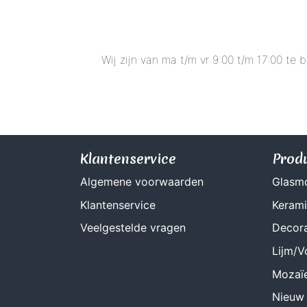
Wij zijn van ma t/m vr 9:00 t/m 17:00 te
Klantenservice
Prod
Algemene voorwaarden
Glasm
Klantenservice
Keram
Veelgestelde vragen
Decora
Lijm/
Mozaï
Nieuw 