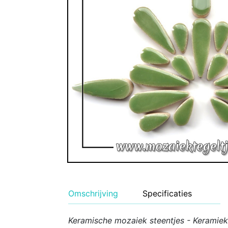
Geglazuurde Kerami
Binnen wandtegels
Buiten tegels Cesi 
Omschrijving
Specificaties
Keramische mozaiek steentjes - Keramiek