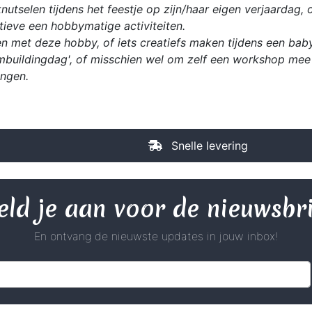
utselen tijdens het feestje op zijn/haar eigen verjaardag, 
ieve een hobbymatige activiteiten.
n met deze hobby, of iets creatiefs maken tijdens een babys
mbuildingdag', of misschien wel om zelf een workshop mee 
ingen.
Snelle levering
ld je aan voor de nieuwsbr
En ontvang de nieuwste updates in jouw inbox!