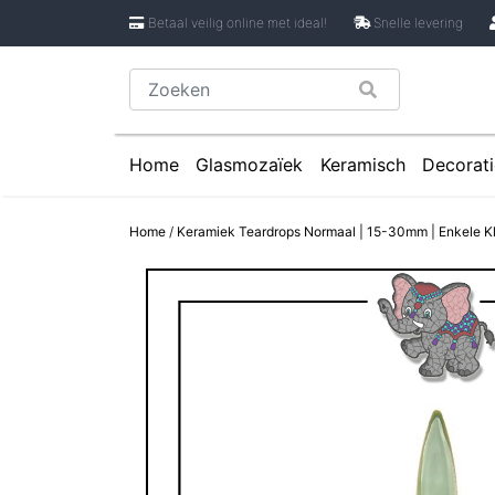
Betaal veilig online met ideal!
Snelle levering
Home
Glasmozaïek
Keramisch
Decorati
Glasmozaïek steentjes 1 cm
Keramische Rondje
Caboch
Home
/
Keramiek Teardrops Normaal | 15-30mm | Enkele Kl
Glasmozaïek steentjes 2 cm
Keramische Puzzels
Spiege
Glasmozaïek steentjes Pixel 8 mm
Keramische Cirkels
Glasmozaïek steentjes Rond
Keramische Druppe
Glasmozaïek steentjes Glasnugget
Keramische Bloemb
Glasmozaïek steentjes Speciale V
Keramische Bloembl
Glasmozaïek steentjes Onregelmat
Keramische Bloembl
Keramische Driehoe
Keramische Rechtho