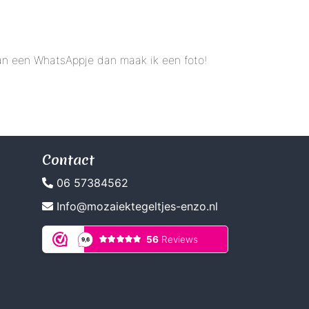
 dan een WhatsAppje dan maak ik een foto!
Contact
06 57384562
Info@mozaiektegeltjes-enzo.nl