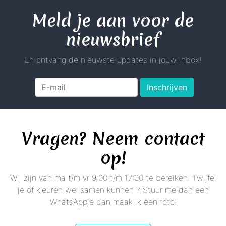
Meld je aan voor de
nieuwsbrief
En ontvang de nieuwste updates in jouw inbox!
Inschrijven
Vragen? Neem contact
op!
Wij zijn van ma t/m vr 9:00 t/m 17:00 te bereiken. Twijfel
je of kleuren wel samen kunnen ? Stuur me dan een
WhatsAppje dan maak ik een foto!