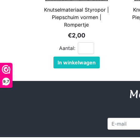
Geglazuurde Kerami
Knutselmateriaal Styropor |
Kn
Binnen wandtegels
Piepschuim vormen |
Pie
Rompertje
Buiten tegels Cesi 
€2,00
Aantal:
In winkelwagen
9,7
Me