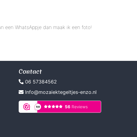
 dan een WhatsAppje dan maak ik een foto!
Contact
06 57384562
Info@mozaiektegeltjes-enzo.nl