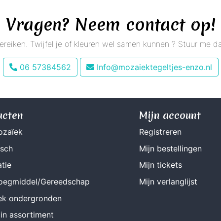
Vragen? Neem contact op!
 bereiken. Twijfel je of kleuren wel samen kunnen ? Stuur me
06 57384562
Info@mozaiektegeltjes-enzo.nl
ucten
Mijn account
ozaïek
Registreren
isch
Mijn bestellingen
tie
Mijn tickets
Voegmiddel/Gereedschap
Mijn verlanglijst
ek ondergronden
in assortiment