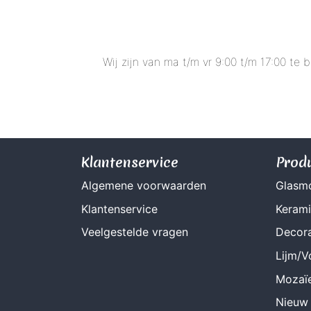
Wij zijn van ma t/m vr 9:00 t/m 17:00 te
Klantenservice
Prod
Algemene voorwaarden
Glasm
Klantenservice
Keram
Veelgestelde vragen
Decora
Lijm/
Mozaï
Nieuw 