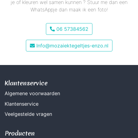
je of kleuren wel samen kunnen ? Stuur me dan een
WhatsAppje dan maak ik een foto!
06 57384562
Info@mozaiektegeltjes-enzo.nl
Klantenservice
Algemene voorwaarden
Klantenservice
Veelgestelde vragen
Producten