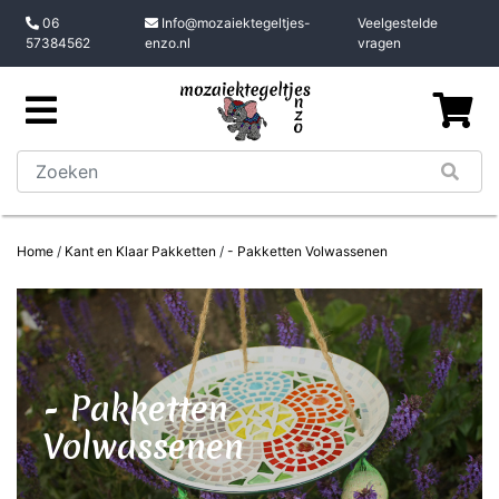
06
Info@mozaiektegeltjes-
Veelgestelde
57384562
enzo.nl
vragen
Home
/
Kant en Klaar Pakketten
/
- Pakketten Volwassenen
- Pakketten
Volwassenen