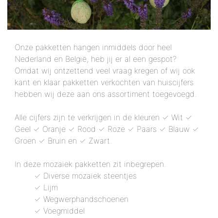
Onze pakketten hangen inmiddels door heel
Nederland en België, heb jij er al een gespot?
Omdat wij ontzettend veel vraag kregen of wij ook
kant en klaar pakketten verkochten van huiscijfers
hebben wij deze aan ons assortiment toegevoegd.
Alle cijfers zijn te verkrijgen in de kleuren ✓ Wit ✓
Geel ✓ Oranje ✓ Rood ✓ Roze ✓ Paars ✓ Blauw ✓
Groen ✓ Bruin en ✓ Zwart.
In deze mozaïek pakketten zit inbegrepen.
✓ Diverse mozaïek steentjes
✓ Lijm
✓ Wegwerphandschoenen
✓ Voegmiddel