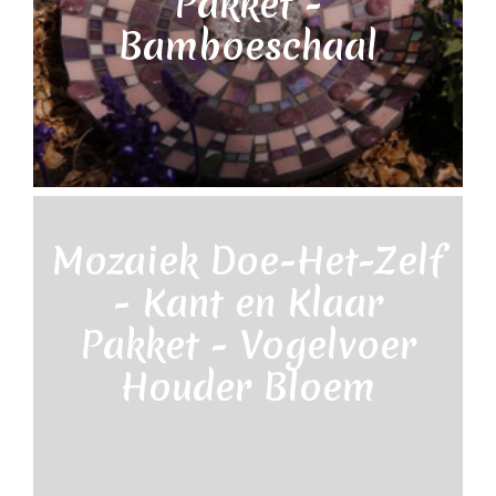
Pakket -
Bamboeschaal
Mozaiek Doe-Het-Zelf
- Kant en Klaar
Pakket - Vogelvoer
Houder Bloem