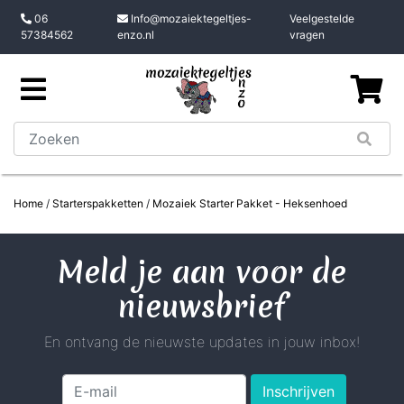
06
Info@mozaiektegeltjes-
Veelgestelde
57384562
enzo.nl
vragen
Home
/
Starterspakketten
/
Mozaiek Starter Pakket - Heksenhoed
Meld je aan voor de
nieuwsbrief
En ontvang de nieuwste updates in jouw inbox!
Inschrijven