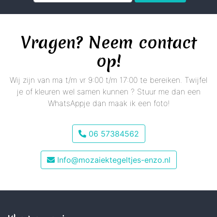
Vragen? Neem contact
op!
Wij zijn van ma t/m vr 9:00 t/m 17:00 te bereiken. Twijfel
je of kleuren wel samen kunnen ? Stuur me dan een
WhatsAppje dan maak ik een foto!
06 57384562
Info@mozaiektegeltjes-enzo.nl