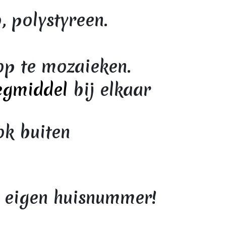
, polystyreen.
op te mozaieken.
egmiddel
bij elkaar
ok buiten
 eigen huisnummer!