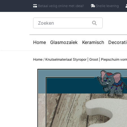
Betaal veilig online met ideal!
Snelle levering
Home
Glasmozaïek
Keramisch
Decorati
Glasmozaïek steentjes 1 cm
Keramische Rondje
Caboch
Home
/
Knutselmateriaal Styropor | Groot | Piepschuim vorm
Glasmozaïek steentjes 2 cm
Keramische Puzzels
Spiege
Glasmozaïek steentjes Pixel 8 mm
Keramische Cirkels
Glasmozaïek steentjes Rond
Keramische Druppe
Glasmozaïek steentjes Glasnugget
Keramische Bloemb
Glasmozaïek steentjes Speciale V
Keramische Bloembl
Glasmozaïek steentjes Onregelmat
Keramische Bloembl
Keramische Driehoe
Keramische Rechtho