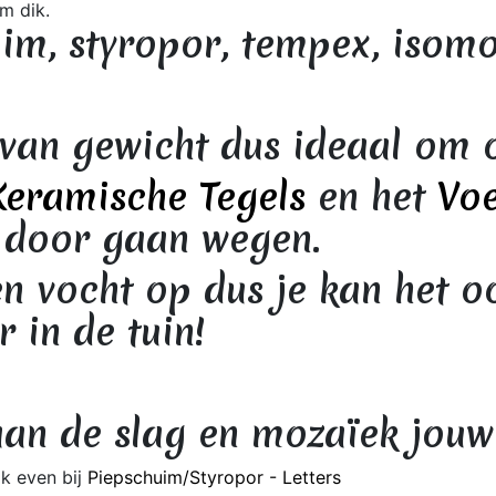
cm dik.
im, styropor, tempex, isomo
 van gewicht dus ideaal om 
Keramische Tegels
en het
Vo
 door gaan wegen.
n vocht op dus je kan het o
 in de tuin!
aan de slag en m
ozaïek jouw
ok even bij
Piepschuim/Styropor - Letters