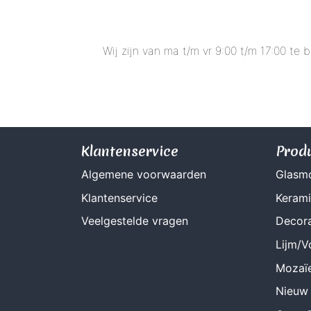
Wij zijn van ma t/m vr 9:00 t/m 17:00 te
Klantenservice
Prod
Algemene voorwaarden
Glasm
Klantenservice
Keram
Veelgestelde vragen
Decora
Lijm/
Mozaï
Nieuw 