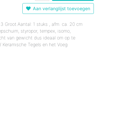
r 12 mm - Gemixte Kleuren
Enkele Kleuren
- Enkele Kleuren
Aan verlanglijst toevoegen
kele Kleuren
 mm - Enkele Kleuren
mixte Kleuren
 3 Groot.Aantal: 1 stuks , afm. ca. 20 cm
Enkele Kleuren
le Kleuren
rmaal - Enkele Kleuren
epschuim, styropor, tempex, isomo,
er 18 mm - Gemixte Kleuren
x20 mm - Enkele Kleuren
icht van gewicht dus ideaal om op te
6x20 mm - Enkele Kleuren
/ Keramische Tegels en het Voeg
 12x38 mm - Enkele Kleuren
er 12x38 mm - Enkele Kleuren