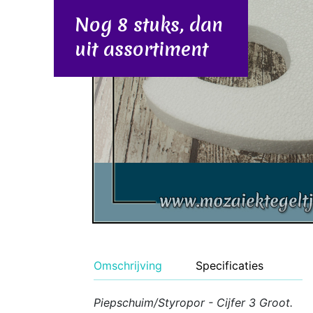
Geglazuurde Kerami
Nog 8 stuks, dan
Binnen wandtegels
uit assortiment
Buiten tegels Cesi 
Omschrijving
Specificaties
Piepschuim/Styropor - Cijfer 3 Groot
.