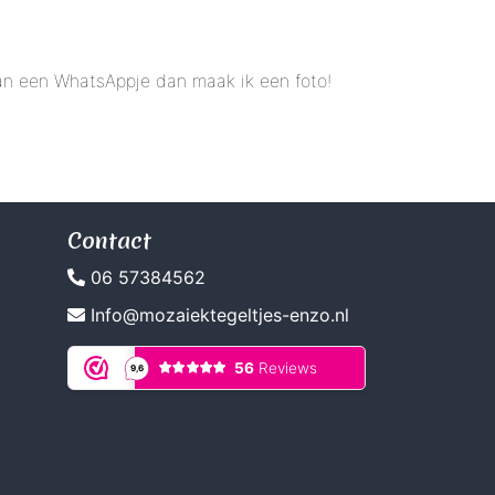
 dan een WhatsAppje dan maak ik een foto!
Contact
06 57384562
Info@mozaiektegeltjes-enzo.nl