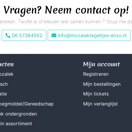
Vragen? Neem contact op!
 bereiken. Twijfel je of kleuren wel samen kunnen ? Stuur me
06 57384562
Info@mozaiektegeltjes-enzo.nl
ucten
Mijn account
ozaïek
Registreren
isch
Mijn bestellingen
tie
Mijn tickets
Voegmiddel/Gereedschap
Mijn verlanglijst
ek ondergronden
in assortiment