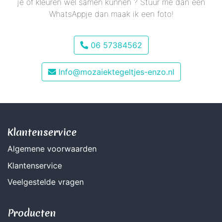
je of kleuren wel samen kunnen ? Stuur me dan een
WhatsAppje dan maak ik een foto!
06 57384562
Info@mozaiektegeltjes-enzo.nl
Klantenservice
Algemene voorwaarden
Klantenservice
Veelgestelde vragen
Producten