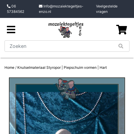
06
Info@mozaiektegeltjes-
Veelgestelde
57384562
enzo.nl
vragen
Home
/
Knutselmateriaal Styropor | Piepschuim vormen | Hart