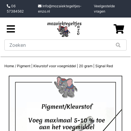
06
Info@mozaiektegeltjes-
Veelgestelde
57384562
enzo.nl
vragen
Home
/
Pigment | Kleurstof voor voegmiddel | 20 gram | Signal Red