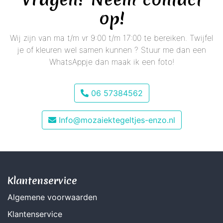
op!
Wij zijn van ma t/m vr 9:00 t/m 17:00 te bereiken. Twijfel
je of kleuren wel samen kunnen ? Stuur me dan een
WhatsAppje dan maak ik een foto!
06 57384562
Info@mozaiektegeltjes-enzo.nl
Klantenservice
Algemene voorwaarden
Klantenservice