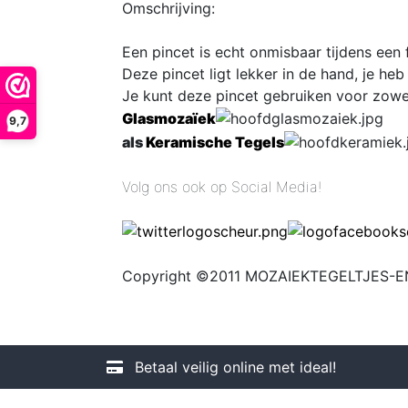
Omschrijving:
Een pincet is echt onmisbaar tijdens een 
Deze pincet ligt lekker in de hand, je heb 
Je kunt deze pincet gebruiken voor zowe
Glasmoza
ï
ek
9,7
als
Keramische Tegels
Volg ons ook op Social Media!
Copyright ©2011 MOZAIEKTEGELTJES-EN
Betaal veilig online met ideal!