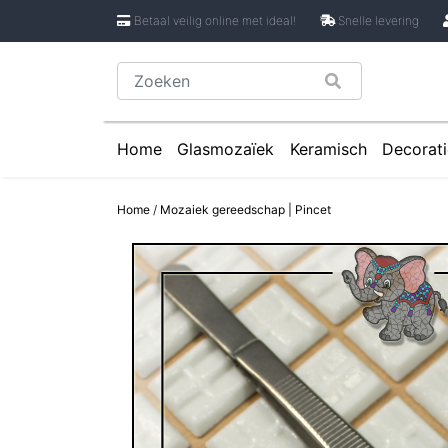
Betaal veilig online met ideal!
Snelle levering
Home
Glasmozaïek
Keramisch
Decorati
Glasmozaïek steentjes 1 cm
Keramische Rondje
Caboch
Home
/
Mozaiek gereedschap | Pincet
Glasmozaïek steentjes 2 cm
Keramische Puzzels
Spiege
Glasmozaïek steentjes Pixel 8 mm
Keramische Cirkels
Glasmozaïek steentjes Rond
Keramische Druppe
Glasmozaïek steentjes Glasnugget
Keramische Bloemb
Glasmozaïek steentjes Speciale V
Keramische Bloembl
Glasmozaïek steentjes Onregelmat
Keramische Bloembl
Keramische Driehoe
Keramische Rechtho