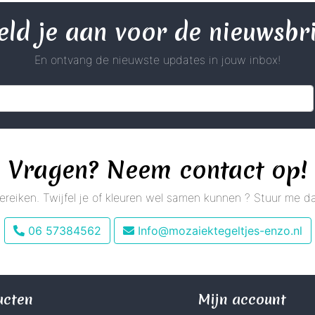
ld je aan voor de nieuwsbr
En ontvang de nieuwste updates in jouw inbox!
Vragen? Neem contact op!
 bereiken. Twijfel je of kleuren wel samen kunnen ? Stuur me
06 57384562
Info@mozaiektegeltjes-enzo.nl
ucten
Mijn account