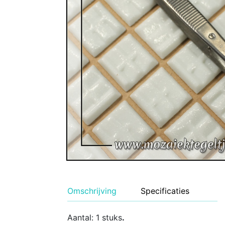
Geglazuurde Kerami
Binnen wandtegels
Buiten tegels Cesi 
Omschrijving
Specificaties
Aantal: 1 stuks
.