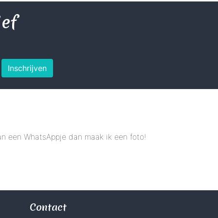
ief
Inschrijven
 dan een WhatsAppje dan maak ik een foto!
Contact