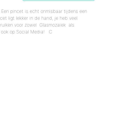
r 12 mm - Gemixte Kleuren
Enkele Kleuren
- Enkele Kleuren
: Een pincet is echt onmisbaar tijdens een
kele Kleuren
 mm - Enkele Kleuren
mixte Kleuren
et ligt lekker in de hand, je heb veel
bruiken voor zowel Glasmozaïek als
Enkele Kleuren
le Kleuren
rmaal - Enkele Kleuren
 ook op Social Media! C
er 18 mm - Gemixte Kleuren
x20 mm - Enkele Kleuren
6x20 mm - Enkele Kleuren
 12x38 mm - Enkele Kleuren
er 12x38 mm - Enkele Kleuren