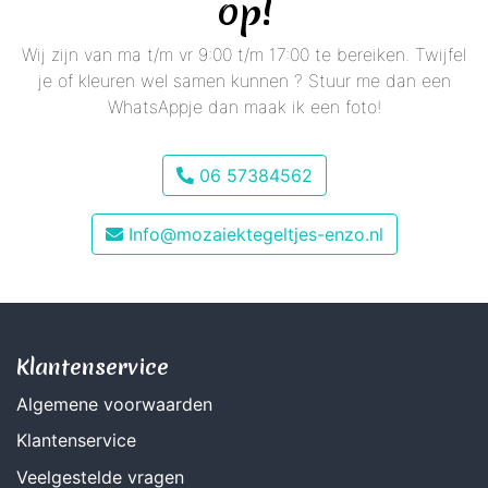
op!
Wij zijn van ma t/m vr 9:00 t/m 17:00 te bereiken. Twijfel
je of kleuren wel samen kunnen ? Stuur me dan een
WhatsAppje dan maak ik een foto!
06 57384562
Info@mozaiektegeltjes-enzo.nl
Klantenservice
Algemene voorwaarden
Klantenservice
Veelgestelde vragen