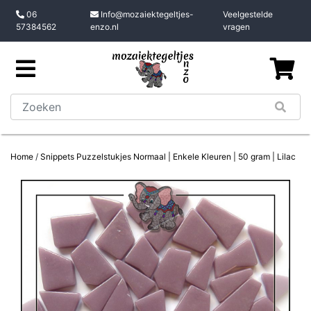
06
Info@mozaiektegeltjes-
Veelgestelde
57384562
enzo.nl
vragen
Home
/
Snippets Puzzelstukjes Normaal | Enkele Kleuren | 50 gram | Lilac